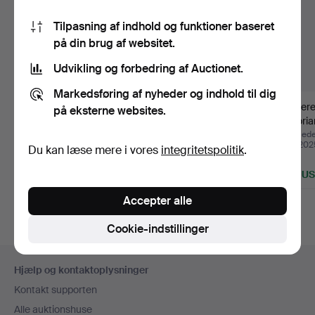
Tilpasning af indhold og funktioner baseret
på din brug af websitet.
Udvikling og forbedring af Auctionet.
Markedsføring af nyheder og indhold til dig
Art Deco konsolmøbler
Catalanske
Glasere
på eksterne websites.
designet i rodtræ.
valnødmøbler fra 1700-
victori
tallet me…
Opnåede hammerslag 16
Opnåede hammerslag 7
Opnåede
mar 2025
mar 2025
mar 202
Du kan læse mere i vores
integritetspolitik
.
25 bud
8 bud
1 bud
925 USD
922 USD
404 U
Udvalgt
Accepter alle
genstand
Cookie-indstillinger
Sidefodsnavigation
Hjælp og kontaktoplysninger
Kontakt supporten
Alle auktionshuse