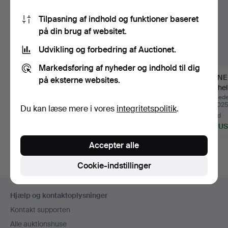
Tilpasning af indhold og funktioner baseret
på din brug af websitet.
Udvikling og forbedring af Auctionet.
Markedsføring af nyheder og indhold til dig
RICO UND
ISAMU NOGUCHI.
VERNE
på eksterne websites.
ROSEMARIE
AKARI UF4-L10 GLAS.
Panthel
BALTENSWEILER.
Opnåede hammerslag 6
Opnåede hammerslag 13
Opnåede
apr 2026
mar 2026
okt 2025
Du kan læse mere i vores
integritetspolitik
.
SWISSLAM…
5 bud
1 bud
13 bud
162 USD
1.272 USD
336 U
Accepter alle
Cookie-indstillinger
Sidefodsnavigation
Hjælp og kontaktoplysninger
Kontakt supporten
Alle auktionshuse