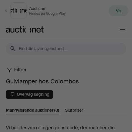
Auctionet
Vis
Luk
Findes på Google Play
Auctionet.com
Filtrer
Gulvlamper
Gulvlamper hos Colombos
hos
Overvåg søgning
Colombos
Igangværende auktioner
(0)
Slutpriser
Igangværende
Vi har desværre ingen genstande, der matcher din