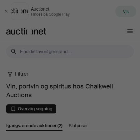
Auctionet
Vis
Luk
Findes på Google Play
Auctionet.com
Filtrer
Vin,
Vin, portvin og spiritus hos Chalkwell
portvin
Auctions
og
Overvåg søgning
spiritus
Igangværende auktioner
(2)
Slutpriser
hos