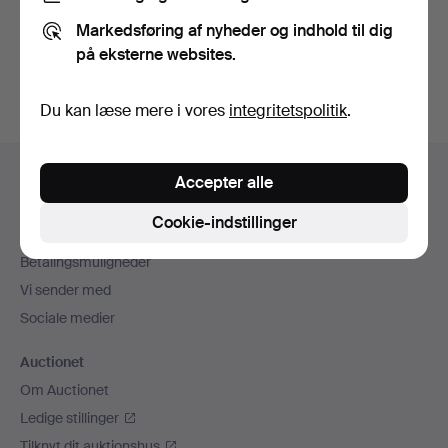
Du kan også søge i
vores arkiv med afsluttede
Markedsføring af nyheder og indhold til dig
auktioner
.
på eksterne websites.
Du kan læse mere i vores
integritetspolitik
.
Sidefodsnavigation
Hjælp og kontaktoplysninger
Accepter alle
Kontakt supporten
Cookie-indstillinger
Alle auktionshuse
Betalingsmuligheder
Vi sender med
Sociale medier
Auctionet
Om Auctionet
Ledige stillinger
Tilknyt dit auktionshus