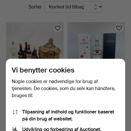
Igangværende
Sorter
Chalkwell
auktioner
Auctions
Vi benytter cookies
Nogle cookies er nødvendige for brug af
BLANDET ALKOHOL.
TO FLASKER
tjenesten. De cookies, som du selv kan håndtere,
CHAMPAGNE.
bruges til:
4 dage
6 dage
Vurdering
Vurdering
54 USD
81 USD
Tilpasning af indhold og funktioner baseret
på din brug af websitet.
Overvåg søgning
Udvikling og forbedring af Auctionet.