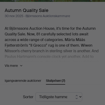
Autumn Quality Sale
30 nov 2025
· Björnssons Auktionskammare
At Björnssons Auction House, it’s time for the Autumn
Quality Sale. Now, 81 carefully selected lots await
across a wide range of categories. Märta Måås
Fjetterström’s “Il Grecco” rug is one of them. Wiwen
Nilsson’s cherry branch in sterling silver is another. And
Paulus Hartmann’s console clock yet another. Add to
that four (!) paintings by Bruno Liljefors, Jonas Fröding’s
Vis mere
Playing Children, the jubilee bowl from Royal
Copenhagen’s Musselmalet service, and Gianni
Colombo’s graphic play from the early 1970s.
Igangværende auktioner
Slutpriser
(7)
There you have a few of the catalogue’s little treats.
Slutpriser
Sorter
We warmly welcome you to Björnssons Auction House
to discover the rest for yourself!