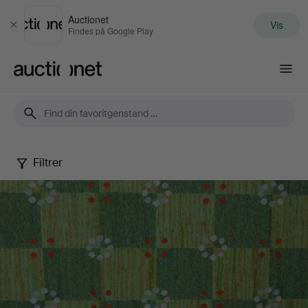
Auctionet
Vis
Luk
Findes på Google Play
Auctionet.com
Filtrer
Autumn
Quality
Sale