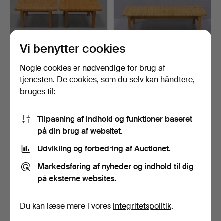
Vi benytter cookies
Nogle cookies er nødvendige for brug af
BØRGE MOGENSEN.
BØRGE MOGENSEN.
BÆNKE, ET PAR, MODEL
BÆNK, MODEL 5272,
tjenesten. De cookies, som du selv kan håndtere,
5273,…
FREDERIC…
Opnåede hammerslag 30 nov
Opnåede hammerslag 30 nov
bruges til:
2025
2025
34 bud
22 bud
1.964 USD
1.794 USD
Tilpasning af indhold og funktioner baseret
på din brug af websitet.
Udvikling og forbedring af Auctionet.
Markedsføring af nyheder og indhold til dig
på eksterne websites.
Du kan læse mere i vores
integritetspolitik
.