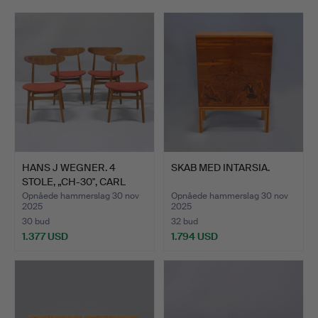
Viewing 24-28/11 1-5 pm.
HANS J WEGNER. 4
SKAB MED INTARSIA.
STOLE, „CH-30", CARL
HANS…
Opnåede hammerslag 30 nov
Opnåede hammerslag 30 nov
2025
2025
30 bud
32 bud
1.377 USD
1.794 USD