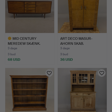
MID CENTURY
ART DECO MASUR-
MEREDEW SKÆNK.
AHORN SKAB.
3 dage
3 dage
3 bud
3 bud
68 USD
36 USD
Udvalgt
genstand