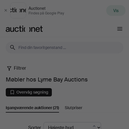
Auctionet
Vis
Luk
Findes på Google Play
Auctionet.com
Filtrer
Møbler
Møbler hos Lyme Bay Auctions
hos
Overvåg søgning
Lyme
Igangværende auktioner
(21)
Slutpriser
Bay
Auctions
Igangværende
Sorter