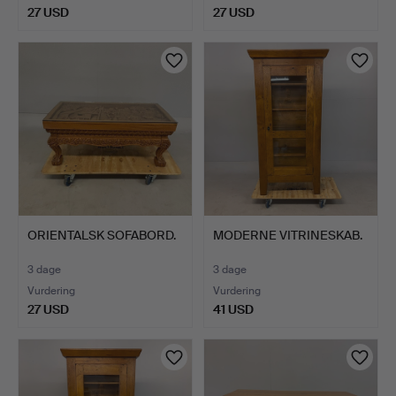
27 USD
27 USD
ORIENTALSK SOFABORD.
MODERNE VITRINESKAB.
3 dage
3 dage
Vurdering
Vurdering
27 USD
41 USD