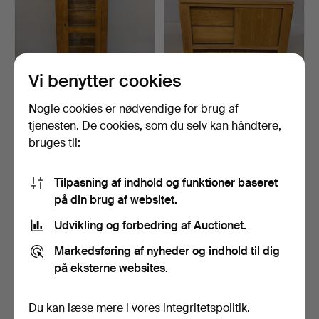
Vi benytter cookies
Nogle cookies er nødvendige for brug af
MODERNE VITRINESKAB.
MODERNE SKAB OG
SKUFFER I LYS EGETRÆ.
tjenesten. De cookies, som du selv kan håndtere,
3 dage
3 dage
bruges til:
Vurdering
Vurdering
41 USD
27 USD
Tilpasning af indhold og funktioner baseret
på din brug af websitet.
Udvikling og forbedring af Auctionet.
Markedsføring af nyheder og indhold til dig
på eksterne websites.
Du kan læse mere i vores
integritetspolitik
.