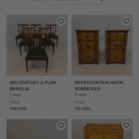
auktioner
MID CENTURY G PLAN
REPRODUKTION ANTIK
BRASILIA
KOMMODER.
SPISEBORDSSTOL…
3 dage
3 dage
2 bud
6 bud
149 USD
95 USD