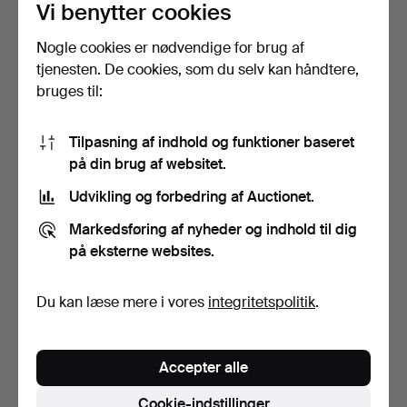
Vi benytter cookies
Nogle cookies er nødvendige for brug af
EN OFFICIERS SABEL.
SABRE.
tjenesten. De cookies, som du selv kan håndtere,
bruges til:
Opnåede hammerslag 31 dec
Opnåede hammerslag 30 dec
2015
2015
8 bud
1 bud
Tilpasning af indhold og funktioner baseret
233 USD
174 USD
på din brug af websitet.
Udvikling og forbedring af Auctionet.
Markedsføring af nyheder og indhold til dig
på eksterne websites.
Du kan læse mere i vores
integritetspolitik
.
Accepter alle
TAPIO WIRKKALA.
FLINTLOCK RIFLE
Hackman Finland knive.
Afghanistan 19. århundrede.
Cookie-indstillinger