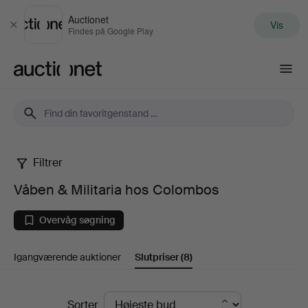
Auctionet
Vis
Luk
Findes på Google Play
Auctionet.com
Filtrer
Våben
Våben & Militaria hos Colombos
&
Overvåg søgning
Militaria
Igangværende auktioner
Slutpriser
(8)
hos
Colombos
Slutpriser
Sorter