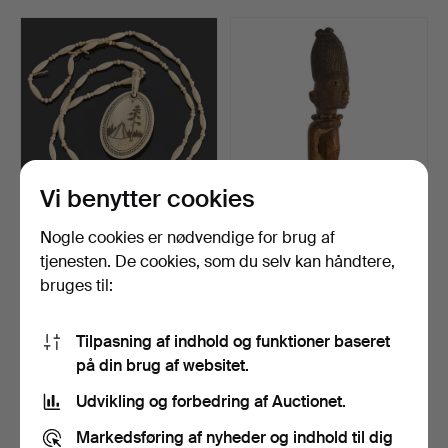
a Japonesque folding screen, a ladle holder, a cameo
brooch, an English stilton spoon, Iwan Constantin
Johansson's stretching swans against a pale blue-pink
sky, a pair of substantial caryatids and much more
besides.
Welcome!
Vi benytter cookies
Nogle cookies er nødvendige for brug af
COLLIER/VEDHÆNG,
IBEJI, tvilling Yoruba-figur,
Kniv-Elis Bergström, sign…
Nigeria, san…
tjenesten. De cookies, som du selv kan håndtere,
Opnåede hammerslag 16 apr
Opnåede hammerslag 16 apr
bruges til:
2026
2026
40 bud
2 bud
539 USD
74 USD
Tilpasning af indhold og funktioner baseret
på din brug af websitet.
Udvikling og forbedring af Auctionet.
Markedsføring af nyheder og indhold til dig