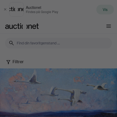
Auctionet
Vis
Luk
Findes på Google Play
Auctionet.com
Filtrer
Art
&
Antiques
XV