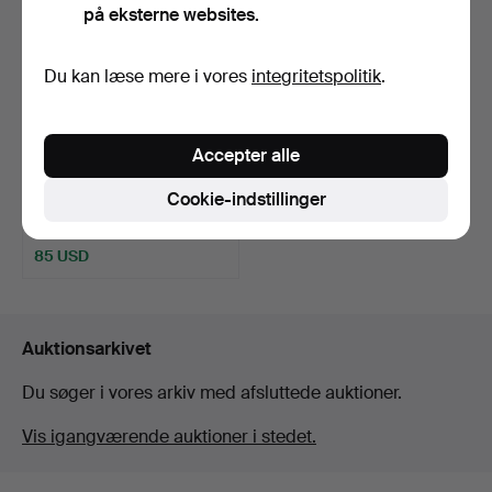
på eksterne websites.
Du kan læse mere i vores
integritetspolitik
.
SKULPTUR, Østafrika,
Accepter alle
midten af 1900-tallet…
Opnåede hammerslag 16 apr
Cookie-indstillinger
2026
9 bud
85 USD
Auktionsarkivet
Du søger i vores arkiv med afsluttede auktioner.
Vis igangværende auktioner i stedet.