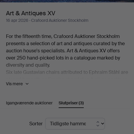
Art & Antiques XV
16 apr 2026
· Crafoord Auktioner Stockholm
For the fifteenth time, Crafoord Auktioner Stockholm
presents a selection of art and antiques curated by the
auction house's specialists. Art & Antiques XV offers
over 250 hand-picked lots in a catalogue marked by
diversity and quality.
Six late Gustavian chairs attributed to Ephraim Ståhl are
placed beneath an Empire chandelier. A silver necklace
Vis mere
made by Anders Arvidsson Castman in Eksjö in 1793
shares display space with a football signed by Real
Madrid's starting eleven from 1966. And on the
Igangværende auktioner
Slutpriser
(3)
bookshelf stands a copy of C L Grubb's substantial
collection of proverbs from the second half of the 17th
Slutpriser
century. Add to this a wealth of beautiful objects,
Sorter
including a mahogany chiffonier by Carl Hendric Blom,