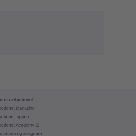
ere fra Auctionet
uctionet Magazine
uctionet-appen
uctionet Academy
unstnere og designere