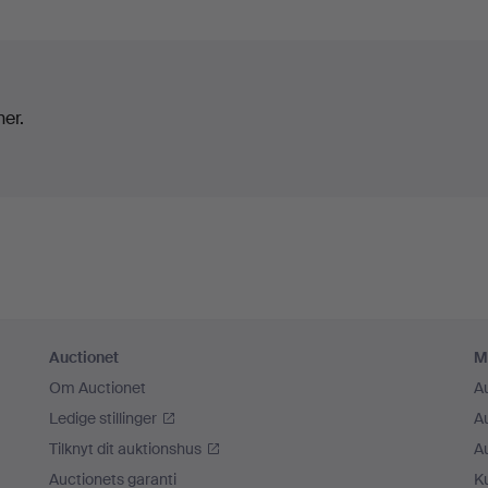
ner.
Auctionet
M
Om Auctionet
A
Ledige stillinger
A
Tilknyt dit auktionshus
A
Auctionets garanti
K