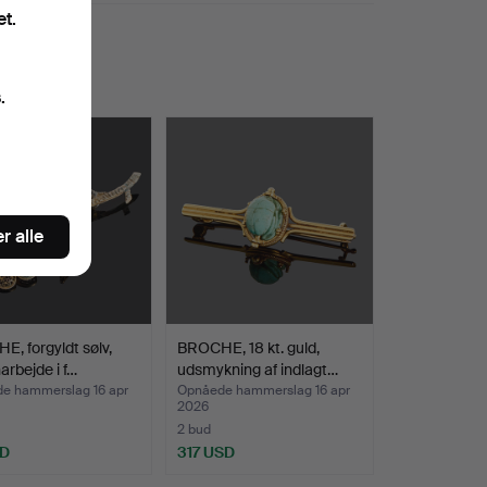
et.
.
r alle
, forgyldt sølv,
BROCHE, 18 kt. guld,
narbejde i f…
udsmykning af indlagt…
e hammerslag 16 apr
Opnåede hammerslag 16 apr
2026
2 bud
SD
317 USD