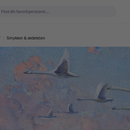
V
/
Smykker & ædelsten