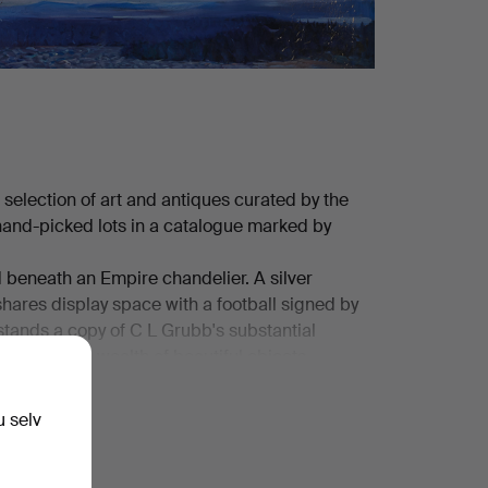
 selection of art and antiques curated by the
 hand-picked lots in a catalogue marked by
d beneath an Empire chandelier. A silver
ares display space with a football signed by
stands a copy of C L Grubb's substantial
dd to this a wealth of beautiful objects,
esque folding screen, a ladle holder, a cameo
tretching swans against a pale blue-pink sky, a
u selv