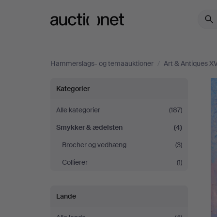
Auctionet.com
Hammerslags- og temaauktioner
/
Art & Antiques X
Art
Kategorier
&
Alle kategorier
(187)
Smykker & ædelsten
(4)
Antiques
Brocher og vedhæng
(3)
XV
Collierer
(1)
Lande