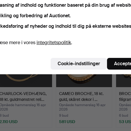
pasning af indhold og funktioner baseret på din brug af websit
lutpriser
ikling og forbedring af Auctionet.
orter
kedsføring af nyheder og indhold til dig på eksterne websites
æse mere i vores
integritetspolitik
.
Cookie-indstillinger
Accepte
CHARLOCK-VEDHÆNG,
CAMEO BROCHE, 18 kt.
BROCHE
18 kt. guldmønstret reli…
guld, skåret dekor i …
filigra
Opnåede hammerslag 16 apr
Opnåede hammerslag 16 apr
Opnåed
2026
2026
2026
8 bud
9 bud
6 bud
2.110 USD
581 USD
53 U