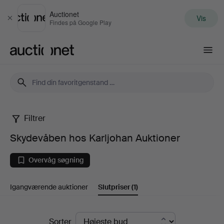
Auctionet
Vis
Luk
Findes på Google Play
Auctionet.com
Filtrer
Skydevåben
Skydevåben hos Karljohan Auktioner
hos
Overvåg søgning
Karljohan
Igangværende auktioner
Slutpriser
(1)
Auktioner
Slutpriser
Sorter