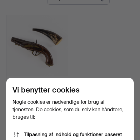
SLAGLÅSPISTOL.
Vi benytter cookies
Krudthorn, 1800-tallet.
Opnåede hammerslag 21 maj
2026
Nogle cookies er nødvendige for brug af
8 bud
tjenesten. De cookies, som du selv kan håndtere,
58 USD
bruges til:
Overvåg søgning
Tilpasning af indhold og funktioner baseret