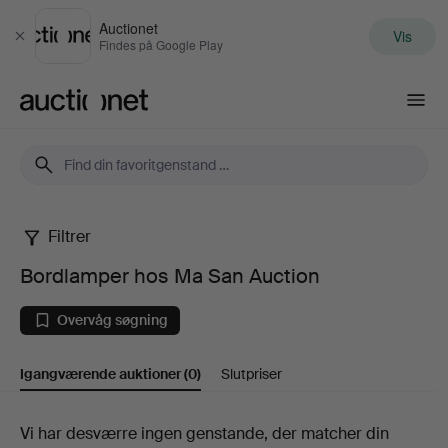
Auctionet
Vis
Luk
Findes på Google Play
Auctionet.com
Filtrer
Bordlamper
Bordlamper hos Ma San Auction
hos
Overvåg søgning
Ma
Igangværende auktioner
(0)
Slutpriser
San
Auction
Igangværende
Vi har desværre ingen genstande, der matcher din