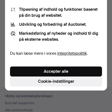
Tilpasning af indhold og funktioner baseret
på din brug af websitet.
Udvikling og forbedring af Auctionet.
Markedsføring af nyheder og indhold til dig
EN MEGET STOR
ET STORT PAR
på eksterne websites.
KINESISK
FRANSKE LOUIS XVI-
BORDLAMPE I
STIL BRONZE…
Opnåede hammerslag 19
Opnåede hammerslag 4
maj 2026
okt 2025
Du kan læse mere i vores
integritetspolitik
.
MESSING…
1 bud
11 bud
68 USD
673 USD
Udvalgt
Accepter alle
genstand
Cookie-indstillinger
Sidefodsnavigation
Hjælp og kontaktoplysninger
Kontakt supporten
Alle auktionshuse