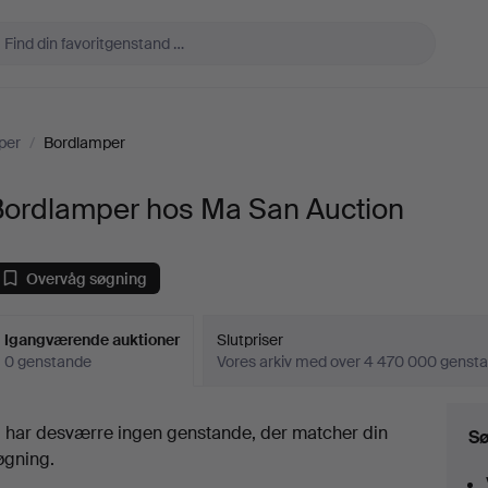
per
/
Bordlamper
Bordlamper hos Ma San Auction
Overvåg søgning
Igangværende auktioner
Slutpriser
0 genstande
Vores arkiv med over 4 470 000 genst
Igangværende
i har desværre ingen genstande, der matcher din
Sø
uktioner
øgning.