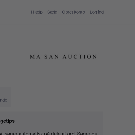
Hjælp
Sælg
Opret konto
Log ind
ande
getips
Vi søger automatisk på dele af ord. Søger du