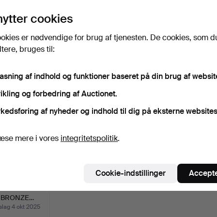
lik på
“Overvåg søgning”
herover for at få besked
nytter cookies
i e-mail, så snart vi får den.
okies er nødvendige for brug af tjenesten. De cookies, som d
ere, bruges til:
iv, der matcher din søgning
pasning af indhold og funktioner baseret på din brug af websit
ikling og forbedring af Auctionet.
kedsføring af nyheder og indhold til dig på eksterne websites
æse mere i vores
integritetspolitik
.
Cookie-indstillinger
Accepte
AR FRANSKE
L BRONZE…
ag 4 okt 2025