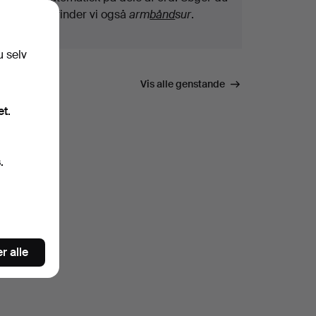
efter
bånd
, finder vi også
arm
bånd
sur
.
u selv
Vis alle genstande
et.
.
r alle