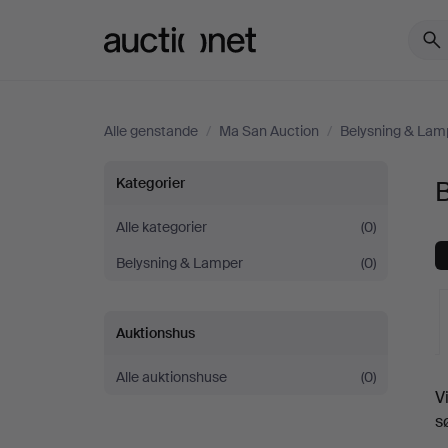
Auctionet.com
Alle genstande
/
Ma San Auction
/
Belysning & Lam
Bordlamper
Kategorier
hos
Alle kategorier
(0)
Belysning & Lamper
(0)
Ma
San
Auktionshus
Auction
Alle auktionshuse
(0)
V
a
s