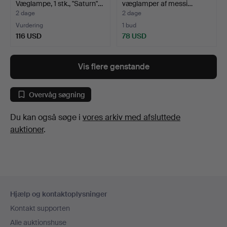
Væglampe, 1 stk., "Saturn"…
væglamper af messi…
2 dage
2 dage
Vurdering
1 bud
116 USD
78 USD
Vis flere genstande
Overvåg søgning
Du kan også søge i
vores arkiv med afsluttede
auktioner
.
Sidefodsnavigation
Hjælp og kontaktoplysninger
Kontakt supporten
Alle auktionshuse