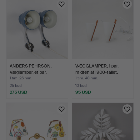
ANDERS PEHRSON.
VÆGGLAMPER, 1 par,
Væglamper, et par,
midten af 1900-tallet.
"Bumlin…
1 tim. 26 min.
1 tim. 48 min.
25 bud
10 bud
275 USD
95 USD