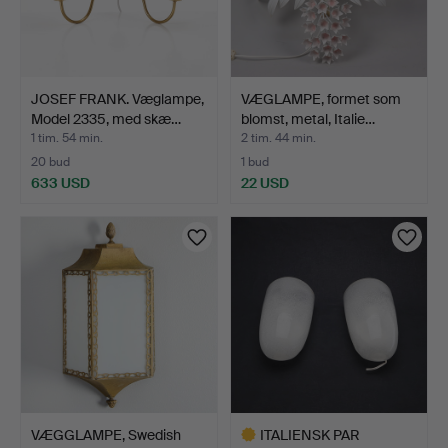
JOSEF FRANK. Væglampe,
VÆGLAMPE, formet som
Model 2335, med skæ…
blomst, metal, Italie…
1 tim. 54 min.
2 tim. 44 min.
20 bud
1 bud
633 USD
22 USD
VÆGGLAMPE, Swedish
ITALIENSK PAR