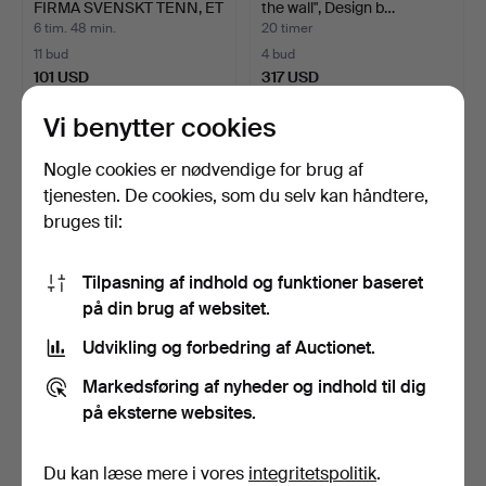
FIRMA SVENSKT TENN, ET
the wall", Design b…
P…
6 tim. 48 min.
20 timer
11 bud
4 bud
101 USD
317 USD
Vi benytter cookies
Nogle cookies er nødvendige for brug af
tjenesten. De cookies, som du selv kan håndtere,
bruges til:
Tilpasning af indhold og funktioner baseret
på din brug af websitet.
Udvikling og forbedring af Auctionet.
VÆGLAMPE, glas/gulmetal,
VÆGLAMPE, "Wassily off
Konsthantverk Tyr…
the wall", Design b…
Markedsføring af nyheder og indhold til dig
21 timer
21 timer
på eksterne websites.
7 bud
1 bud
58 USD
317 USD
Du kan læse mere i vores
integritetspolitik
.