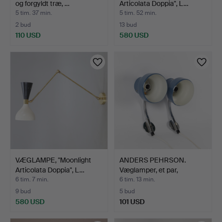
og forgyldt træ, …
Articolata Doppia", L…
5 tim. 37 min.
5 tim. 52 min.
2 bud
13 bud
110 USD
580 USD
VÆGLAMPE, "Moonlight
ANDERS PEHRSON.
Articolata Doppia", L…
Væglamper, et par,
"Bumlin…
6 tim. 7 min.
6 tim. 13 min.
9 bud
5 bud
580 USD
101 USD