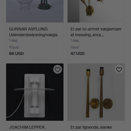
GUNNAR ASPLUND.
Et par to-armet væglamper
Udendørsbelysning/vægla
af messing, anta…
mpe…
1 dag
1 dag
11 bud
1 bud
86 USD
47 USD
JOACHIM LEPPER.
Et par lignende, slanke