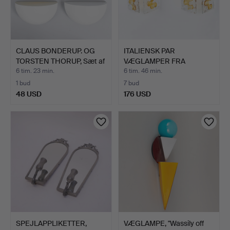
CLAUS BONDERUP. OG
ITALIENSK PAR
TORSTEN THORUP, Sæt af
VÆGLAMPER FRA
…
MAZZEGA MURANO…
6 tim. 23 min.
6 tim. 46 min.
1 bud
7 bud
48 USD
176 USD
SPEJLAPPLIKETTER,
VÆGLAMPE, "Wassily off