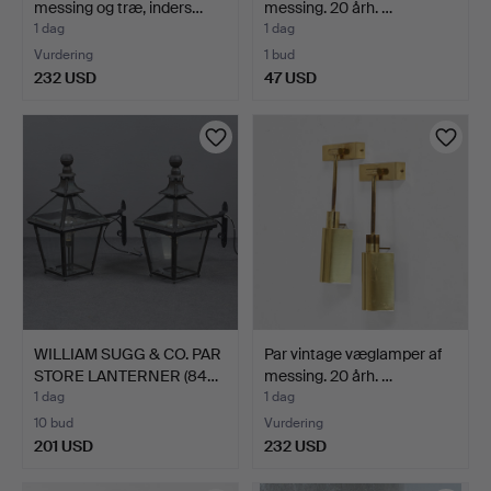
messing og træ, inders…
messing. 20 årh. …
1 dag
1 dag
Vurdering
1 bud
232 USD
47 USD
WILLIAM SUGG & CO. PAR
Par vintage væglamper af
STORE LANTERNER (84…
messing. 20 årh. …
1 dag
1 dag
10 bud
Vurdering
201 USD
232 USD