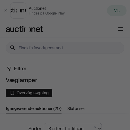
Auctionet
Vis
Luk
Findes på Google Play
Auctionet.com
Filtrer
Væglamper
Væglamper
Overvåg søgning
Igangværende auktioner
(217)
Slutpriser
Igangværende
Sorter