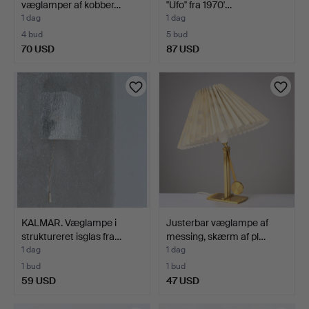
væglamper af kobber…
''Ufo'' fra 1970'…
1 dag
1 dag
4 bud
5 bud
70 USD
87 USD
KALMAR. Væglampe i
Justerbar væglampe af
struktureret isglas fra…
messing, skærm af pl…
1 dag
1 dag
1 bud
1 bud
59 USD
47 USD