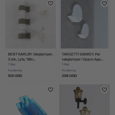
BENT KARLBY. Væglamper,
TARGETTI SANKEY. Par
3 stk., Lyfa, "Min…
væglamper i Space Age…
1 dag
1 dag
Vurdering
Vurdering
159 USD
208 USD