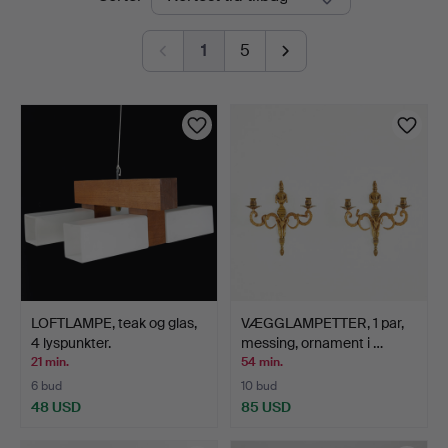
auktioner
1
5
LOFTLAMPE, teak og glas,
VÆGGLAMPETTER, 1 par,
4 lyspunkter.
messing, ornament i …
21 min.
54 min.
6 bud
10 bud
48 USD
85 USD