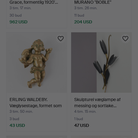
Grace, formentlig 1920'…
MURANO "BOBLE"
GLASVÆGLAMPER…
3 tim. 17 min.
3 tim. 26 min.
30 bud
11 bud
962 USD
204 USD
Udvalgt
genstand
ERLING WALDEBY.
Skulpturel væglampe af
Væglysestage, formet som
messing og sortlake…
e…
3 tim. 50 min.
4 tim. 15 min.
3 bud
1 bud
43 USD
47 USD