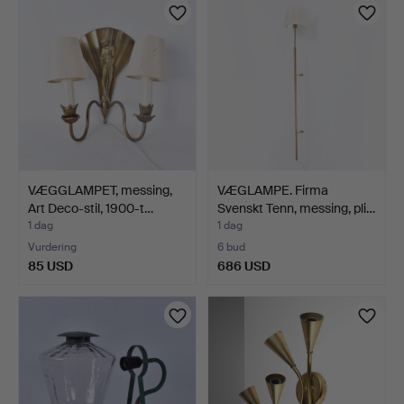
VÆGGLAMPET, messing,
VÆGLAMPE. Firma
Art Deco-stil, 1900-t…
Svenskt Tenn, messing, pli…
1 dag
1 dag
Vurdering
6 bud
85 USD
686 USD