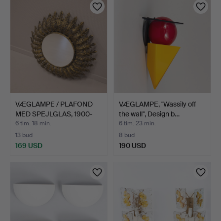
VÆGLAMPE / PLAFOND
VÆGLAMPE, "Wassily off
MED SPEJLGLAS, 1900-
the wall", Design b…
TAL…
6 tim. 18 min.
6 tim. 23 min.
13 bud
8 bud
169 USD
190 USD