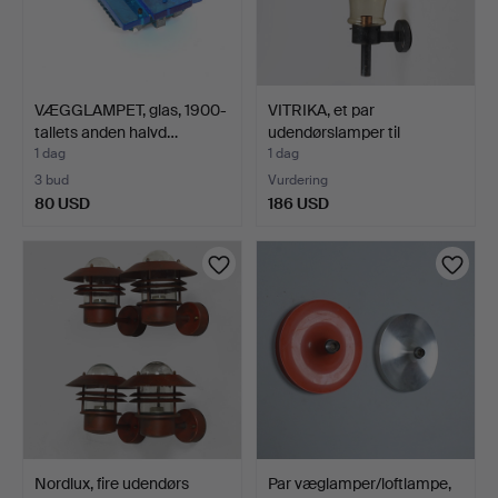
VÆGGLAMPET, glas, 1900-
VITRIKA, et par
tallets anden halvd…
udendørslamper til
vægmont…
1 dag
1 dag
3 bud
Vurdering
80 USD
186 USD
Nordlux, fire udendørs
Par væglamper/loftlampe,