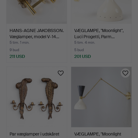
HANS-AGNE JAKOBSSON.
VÆGLAMPE, "Moonlight",
Væglamper, model V-14…
Luci Progetti, Parm…
5 tim. 1 min.
5 tim. 4 min.
9 bud
5 bud
211 USD
201 USD
Par væglamper i udskåret
VÆGLAMPE, "Moonlight