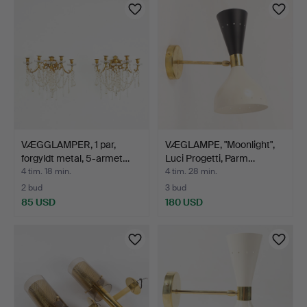
VÆGGLAMPER, 1 par,
VÆGLAMPE, "Moonlight",
forgyldt metal, 5-armet…
Luci Progetti, Parm…
4 tim. 18 min.
4 tim. 28 min.
2 bud
3 bud
85 USD
180 USD