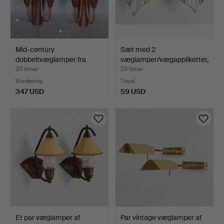
Mid-century
Sæt med 2
dobbeltvæglamper fra
væglamper/vægappliketter,
1950'erne…
krysta…
23 timer
23 timer
Vurdering
1 bud
347 USD
59 USD
Et par væglamper af
Par vintage væglamper af