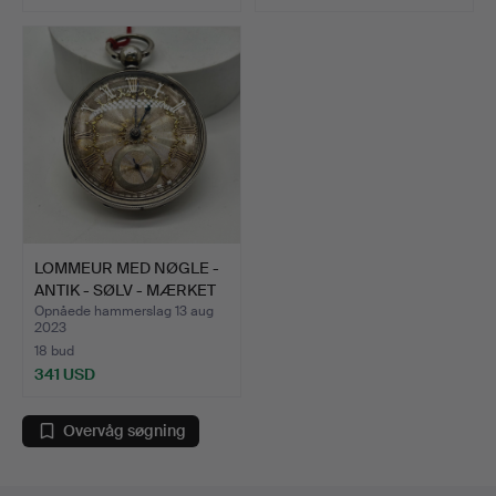
LOMMEUR MED NØGLE -
ANTIK - SØLV - MÆRKET
…
Opnåede hammerslag 13 aug
2023
18 bud
341 USD
Overvåg søgning