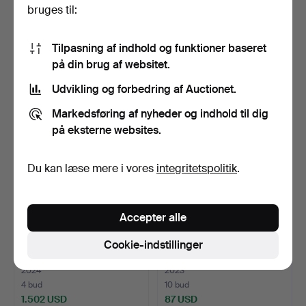
bruges til:
LAVET AF RØDT METAL
GLASHÜTTE I SACHSEN
MED RO…
LAVET…
Opnåede hammerslag 25 jan
Opnåede hammerslag 22 jun
2025
2024
Tilpasning af indhold og funktioner baseret
18 bud
10 bud
176 USD
1.502 USD
på din brug af websitet.
Udvikling og forbedring af Auctionet.
Markedsføring af nyheder og indhold til dig
på eksterne websites.
Du kan læse mere i vores
integritetspolitik
.
Accepter alle
ANTIKT LOMMEUR TIL
MEGET FLOT LOMMEUR -
Cookie-indstillinger
MÆND MED
800 SØLV - STEMPLET -…
SPRINGBETRÆK O…
Opnåede hammerslag 28 apr
Opnåede hammerslag 24 dec
2024
2023
4 bud
10 bud
1.502 USD
87 USD