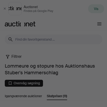
Auctionet
Vis
Luk
Findes på Google Play
Auctionet.com
Filtrer
Lommeure
Lommeure og stopure hos Auktionshaus
og
Stuber's Hammerschlag
stopure
Overvåg søgning
hos
Igangværende auktioner
Slutpriser
(11)
Auktionshaus