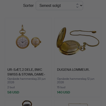
Slutpriser
Sorter
Stuber's
Hammerschlag
UR-SÆT, 2 DELE, BWC
DUGENA LOMMEUR.
SWISS & STOWA, DAME-
LO…
Opnåede hammerslag 20 jun
Opnåede hammerslag 12 jun
2026
2026
2 bud
15 bud
58 USD
140 USD