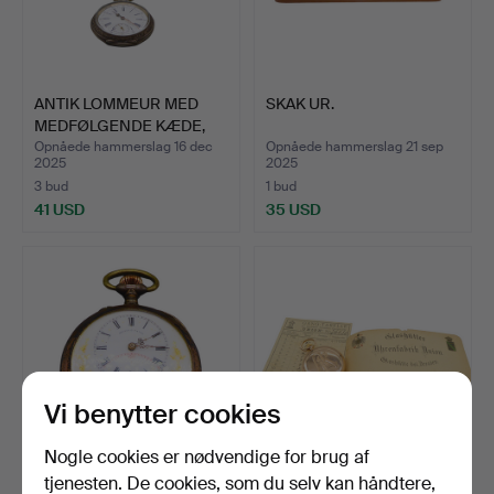
ANTIK LOMMEUR MED
SKAK UR.
MEDFØLGENDE KÆDE,
AVANCE…
Opnåede hammerslag 16 dec
Opnåede hammerslag 21 sep
2025
2025
3 bud
1 bud
41 USD
35 USD
Vi benytter cookies
Nogle cookies er nødvendige for brug af
tjenesten. De cookies, som du selv kan håndtere,
CYLINDERLOMMEUR
ORIGINAL LOMMEUR