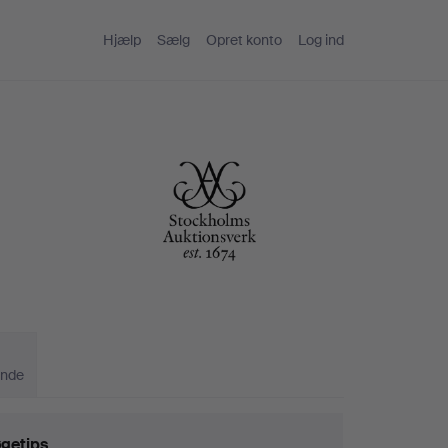
Hjælp
Sælg
Opret konto
Log ind
ande
getips