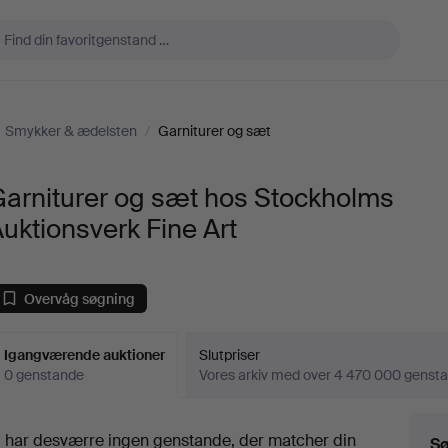
Smykker & ædelsten
/
Garniturer og sæt
Garniturer og sæt hos Stockholms
uktionsverk Fine Art
Overvåg søgning
Igangværende auktioner
Slutpriser
0 genstande
Vores arkiv med over 4 470 000 genst
Igangværende
i har desværre ingen genstande, der matcher din
Sø