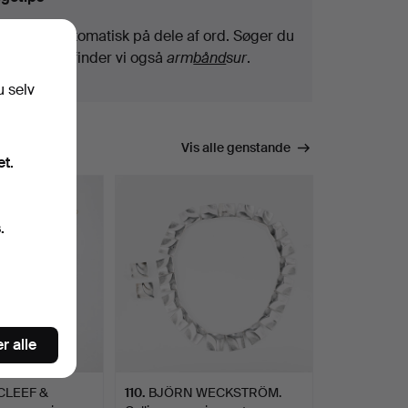
Vi søger automatisk på dele af ord. Søger du
efter
bånd
, finder vi også
arm
bånd
sur
.
u selv
Vis alle genstande
et.
.
r alle
CLEEF &
110
.
BJÖRN WECKSTRÖM.