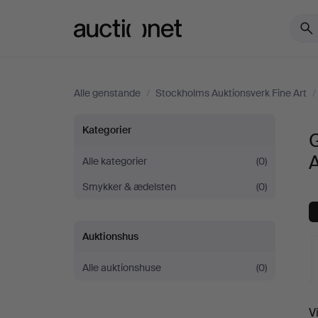
Auctionet.com
Alle genstande
/
Stockholms Auktionsverk Fine Art
/
Garniturer
Kategorier
og
A
Alle kategorier
(0)
Smykker & ædelsten
(0)
sæt
hos
Auktionshus
Stockholms
Alle auktionshuse
(0)
Auktionsverk
V