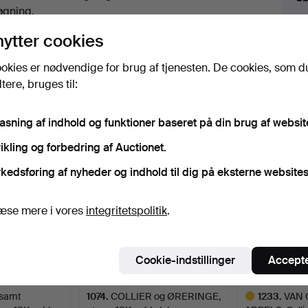
uktioner
øgning.
nytter cookies
lik på
“Overvåg søgning”
herover for at få besked
i e-mail, så snart vi får den.
okies er nødvendige for brug af tjenesten. De cookies, som d
ere, bruges til:
iv, der matcher din søgning
pasning af indhold og funktioner baseret på din brug af websit
ikling og forbedring af Auctionet.
kedsføring af nyheder og indhold til dig på eksterne websites
æse mere i vores
integritetspolitik
.
Cookie-indstillinger
Accepte
samt
1074
.
COLLIER og ØRERINGE,
1233
.
VAN 