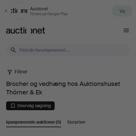
Auctionet
Vis
Luk
Findes på Google Play
Auctionet.com
Filtrer
Brocher
Brocher og vedhæng hos Auktionshuset
og
Thörner & Ek
vedhæng
Overvåg søgning
hos
Igangværende auktioner
(5)
Slutpriser
Auktionshuset