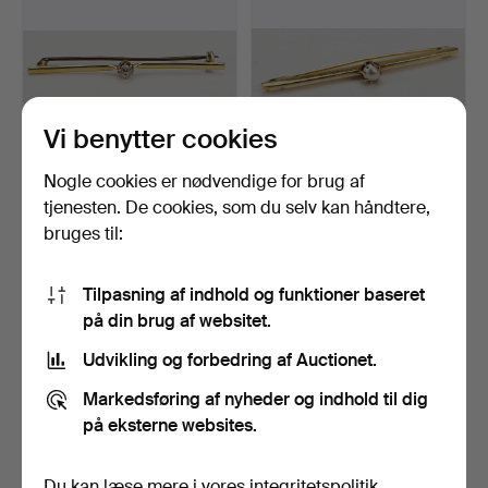
Vi benytter cookies
Nogle cookies er nødvendige for brug af
BROCHE, guld, 18K, med
BROCHE, guld, 18K, med
tjenesten. De cookies, som du selv kan håndtere,
slebet sten, totalv…
perle, formentlig s…
bruges til:
4 dage
4 dage
3 bud
1 bud
202 USD
95 USD
Tilpasning af indhold og funktioner baseret
på din brug af websitet.
Udvikling og forbedring af Auctionet.
Markedsføring af nyheder og indhold til dig
på eksterne websites.
Du kan læse mere i vores
integritetspolitik
.