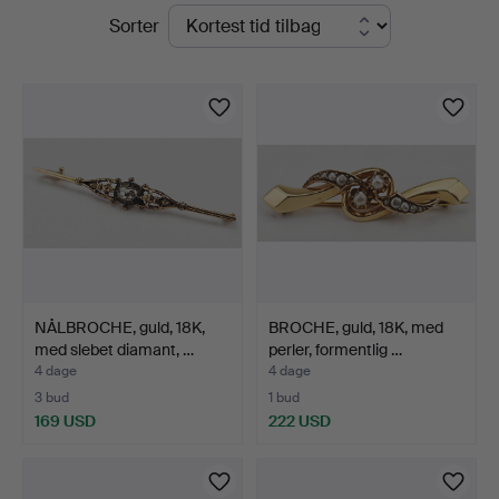
Igangværende
Sorter
Thörner
auktioner
&
Ek
NÅLBROCHE, guld, 18K,
BROCHE, guld, 18K, med
med slebet diamant, …
perler, formentlig …
4 dage
4 dage
3 bud
1 bud
169 USD
222 USD