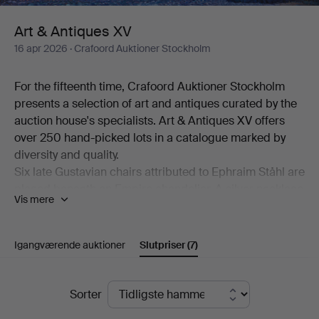
Art & Antiques XV
16 apr 2026
· Crafoord Auktioner Stockholm
For the fifteenth time, Crafoord Auktioner Stockholm
presents a selection of art and antiques curated by the
auction house's specialists. Art & Antiques XV offers
over 250 hand-picked lots in a catalogue marked by
diversity and quality.
Six late Gustavian chairs attributed to Ephraim Ståhl are
placed beneath an Empire chandelier. A silver necklace
Vis mere
made by Anders Arvidsson Castman in Eksjö in 1793
shares display space with a football signed by Real
Madrid's starting eleven from 1966. And on the
Igangværende auktioner
Slutpriser
(7)
bookshelf stands a copy of C L Grubb's substantial
collection of proverbs from the second half of the 17th
Slutpriser
century. Add to this a wealth of beautiful objects,
Sorter
including a mahogany chiffonier by Carl Hendric Blom,