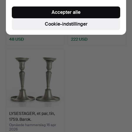
LYSESTAGER, et par
LYSESTAGE, tin, i form af en
Accepter alle
sengustavianske tin, be…
minearbejder,…
Opnåede hammerslag 16 apr
Opnåede hammerslag 16 apr
Cookie-indstillinger
2026
2026
5 bud
30 bud
48 USD
222 USD
LYSESTAGER, et par, tin,
1759. Barok.
Opnåede hammerslag 16 apr
2026