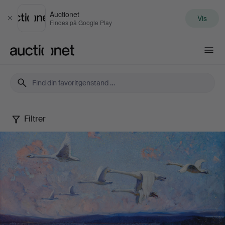
Auctionet
Vis
Luk
Findes på Google Play
Auctionet.com
Filtrer
Art
&
Antiques
XV