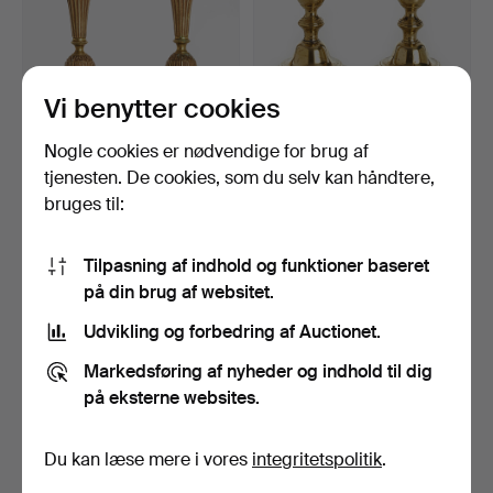
Vi benytter cookies
Nogle cookies er nødvendige for brug af
LYSESTAGER, et par, fransk
LYSESTAGER, et par,
imperium, 1800-…
senbarok, Frankrig, mi…
tjenesten. De cookies, som du selv kan håndtere,
Opnåede hammerslag 16 apr
Opnåede hammerslag 16 apr
bruges til:
2026
2026
11 bud
11 bud
248 USD
127 USD
Tilpasning af indhold og funktioner baseret
på din brug af websitet.
Udvikling og forbedring af Auctionet.
Markedsføring af nyheder og indhold til dig
på eksterne websites.
Du kan læse mere i vores
integritetspolitik
.