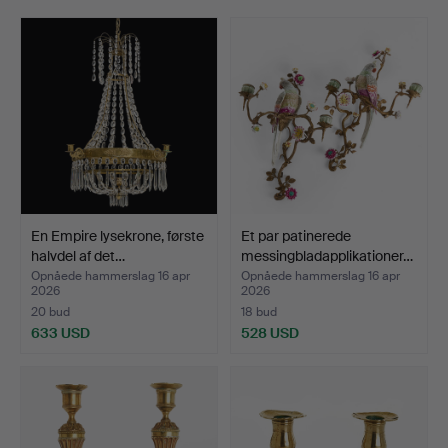
a Japonesque folding screen, a ladle holder, a cameo
brooch, an English stilton spoon, Iwan Constantin
Johansson's stretching swans against a pale blue-pink
sky, a pair of substantial caryatids and much more
besides.
Welcome!
En Empire lysekrone, første
Et par patinerede
halvdel af det…
messingbladapplikationer…
Opnåede hammerslag 16 apr
Opnåede hammerslag 16 apr
2026
2026
20 bud
18 bud
633 USD
528 USD