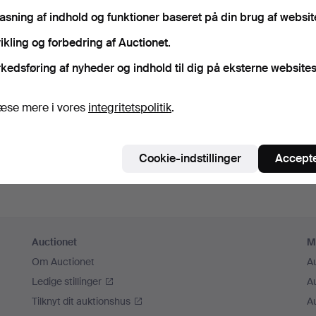
sk mig
pasning af indhold og funktioner baseret på din brug af websit
ikling og forbedring af Auctionet.
Log ind
kedsføring af nyheder og indhold til dig på eksterne websites
eller log ind via Facebook her
æse mere i vores
integritetspolitik
.
Fortsæt med Facebook
Cookie-indstillinger
Accepte
Auctionet
M
Om Auctionet
A
Ledige stillinger
A
Tilknyt dit auktionshus
A