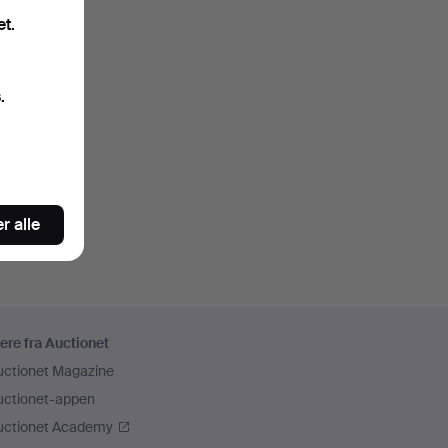
et.
.
r alle
ere fra Auctionet
uctionet Magazine
uctionet-appen
uctionet Academy