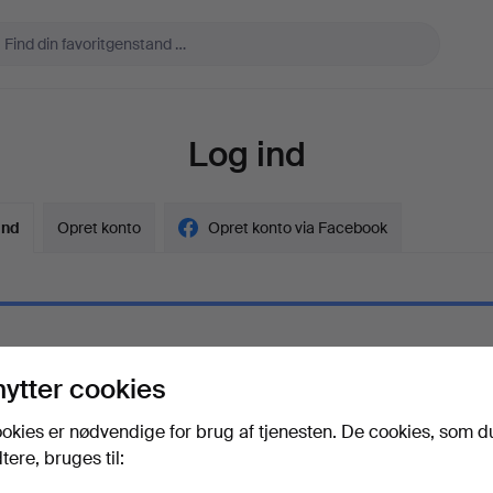
Log ind
ind
Opret konto
Opret konto via Facebook
l
nytter cookies
gskode
Vis adgangskode i kl
okies er nødvendige for brug af tjenesten. De cookies, som d
ere, bruges til:
adgangskoden?