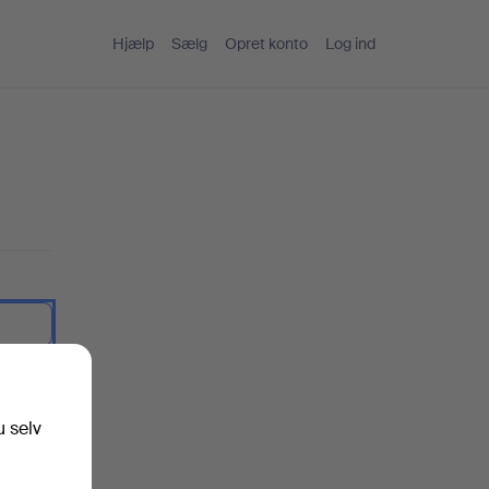
Hjælp
Sælg
Opret konto
Log ind
artekst.
u selv