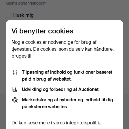
Glemt adgangskoden?
Husk mig
Vi benytter cookies
Log ind
Nogle cookies er nødvendige for brug af
eller log ind via Facebook her
tjenesten. De cookies, som du selv kan håndtere,
bruges til:
Fortsæt med Facebook
Tilpasning af indhold og funktioner baseret
på din brug af websitet.
Udvikling og forbedring af Auctionet.
Sidefodsnavigation
Markedsføring af nyheder og indhold til dig
Hjælp og kontaktoplysninger
på eksterne websites.
Kontakt supporten
Alle auktionshuse
Du kan læse mere i vores
integritetspolitik
.
Betalingsmuligheder