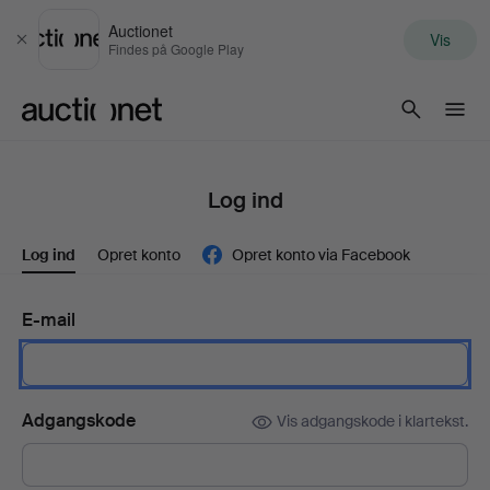
Auctionet
Vis
Luk
Findes på Google Play
Auctionet.com
Log ind
Log ind
Opret konto
Opret konto via Facebook
E-mail
Adgangskode
Vis adgangskode i klartekst.