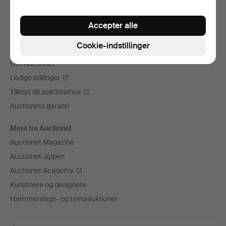
Vi sender med
Accepter alle
Sociale medier
Cookie-indstillinger
Auctionet
Om Auctionet
Ledige stillinger
Tilknyt dit auktionshus
Auctionets garanti
Mere fra Auctionet
Auctionet Magazine
Auctionet-appen
Auctionet Academy
Kunstnere og designere
Hammerslags- og temaauktioner