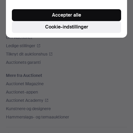
Vi sender med
Accepter alle
Sociale medier
Cookie-indstillinger
Auctionet
Om Auctionet
Ledige stillinger
Tilknyt dit auktionshus
Auctionets garanti
Mere fra Auctionet
Auctionet Magazine
Auctionet-appen
Auctionet Academy
Kunstnere og designere
Hammerslags- og temaauktioner