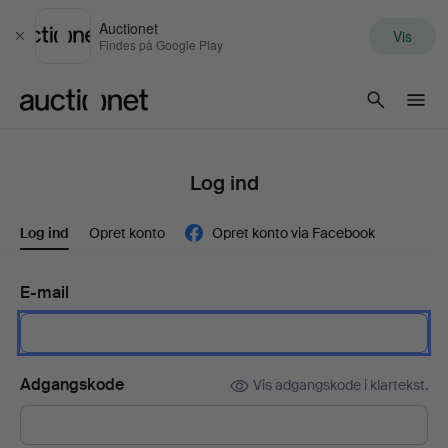
Auctionet
Vis
Luk
Findes på Google Play
Auctionet.com
Log ind
Log ind
Opret konto
Opret konto via Facebook
E-mail
Adgangskode
Vis adgangskode i klartekst.