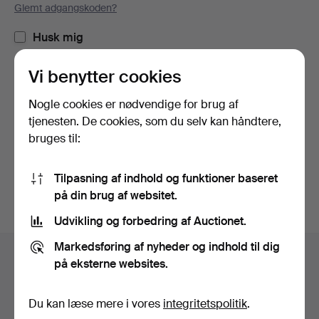
Glemt adgangskoden?
Husk mig
Vi benytter cookies
Log ind
Nogle cookies er nødvendige for brug af
eller log ind via Facebook her
tjenesten. De cookies, som du selv kan håndtere,
bruges til:
Fortsæt med Facebook
Tilpasning af indhold og funktioner baseret
på din brug af websitet.
Udvikling og forbedring af Auctionet.
Sidefodsnavigation
Markedsføring af nyheder og indhold til dig
Hjælp og kontaktoplysninger
på eksterne websites.
Kontakt supporten
Alle auktionshuse
Du kan læse mere i vores
integritetspolitik
.
Betalingsmuligheder