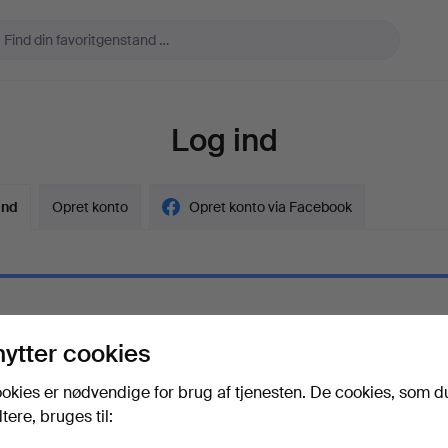
Log ind
ind
Opret konto
Opret konto via Facebook
l
nytter cookies
gskode
Vis adgangskode i kl
okies er nødvendige for brug af tjenesten. De cookies, som d
ere, bruges til:
adgangskoden?