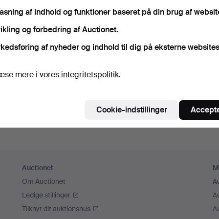
sk mig
pasning af indhold og funktioner baseret på din brug af websit
ikling og forbedring af Auctionet.
Log ind
kedsføring af nyheder og indhold til dig på eksterne websites
eller log ind via Facebook her
æse mere i vores
integritetspolitik
.
Fortsæt med Facebook
Cookie-indstillinger
Accepte
Auctionet
M
Om Auctionet
A
Ledige stillinger
A
Tilknyt dit auktionshus
A