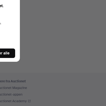
et.
.
r alle
ere fra Auctionet
uctionet Magazine
uctionet-appen
uctionet Academy