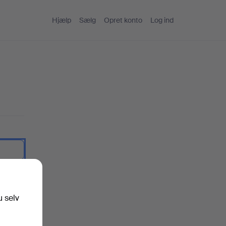
Hjælp
Sælg
Opret konto
Log ind
artekst.
u selv