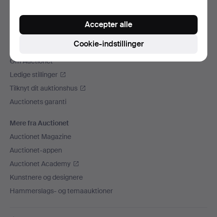
Vi sender med
Accepter alle
Sociale medier
Cookie-indstillinger
Auctionet
Om Auctionet
Ledige stillinger
Tilknyt dit auktionshus
Auctionets garanti
Mere fra Auctionet
Auctionet Magazine
Auctionet-appen
Auctionet Academy
Kunstnere og designere
Hammerslags- og temaauktioner