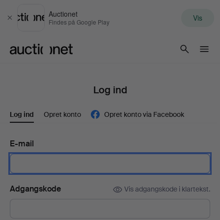
Auctionet
Vis
Luk
Findes på Google Play
Auctionet.com
Log ind
Log ind
Opret konto
Opret konto via Facebook
E-mail
Adgangskode
Vis adgangskode i klartekst.