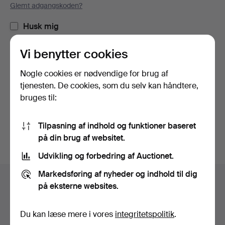
Glemt adgangskoden?
Husk mig
Vi benytter cookies
Log ind
Nogle cookies er nødvendige for brug af
eller log ind via Facebook her
tjenesten. De cookies, som du selv kan håndtere,
bruges til:
Fortsæt med Facebook
Tilpasning af indhold og funktioner baseret
på din brug af websitet.
Udvikling og forbedring af Auctionet.
Sidefodsnavigation
Markedsføring af nyheder og indhold til dig
Hjælp og kontaktoplysninger
på eksterne websites.
Kontakt supporten
Alle auktionshuse
Du kan læse mere i vores
integritetspolitik
.
Betalingsmuligheder