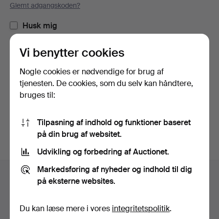
Glemt adgangskoden?
Husk mig
Vi benytter cookies
Log ind
Nogle cookies er nødvendige for brug af
eller log ind via Facebook her
tjenesten. De cookies, som du selv kan håndtere,
bruges til:
Fortsæt med Facebook
Tilpasning af indhold og funktioner baseret
på din brug af websitet.
Udvikling og forbedring af Auctionet.
Sidefodsnavigation
Markedsføring af nyheder og indhold til dig
Hjælp og kontaktoplysninger
på eksterne websites.
Kontakt supporten
Alle auktionshuse
Du kan læse mere i vores
integritetspolitik
.
Betalingsmuligheder