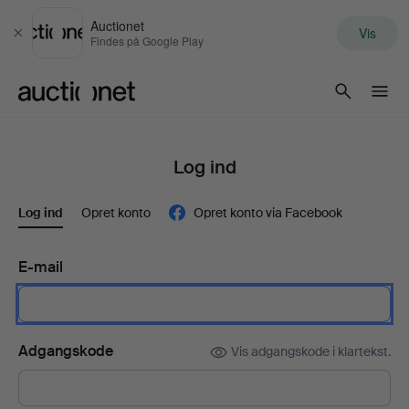
Auctionet
Vis
Luk
Findes på Google Play
Auctionet.com
Log ind
Log ind
Opret konto
Opret konto via Facebook
E-mail
Adgangskode
Vis adgangskode i klartekst.