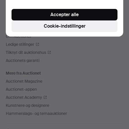
Vi sender med
Accepter alle
Sociale medier
Cookie-indstillinger
Auctionet
Om Auctionet
Ledige stillinger
Tilknyt dit auktionshus
Auctionets garanti
Mere fra Auctionet
Auctionet Magazine
Auctionet-appen
Auctionet Academy
Kunstnere og designere
Hammerslags- og temaauktioner