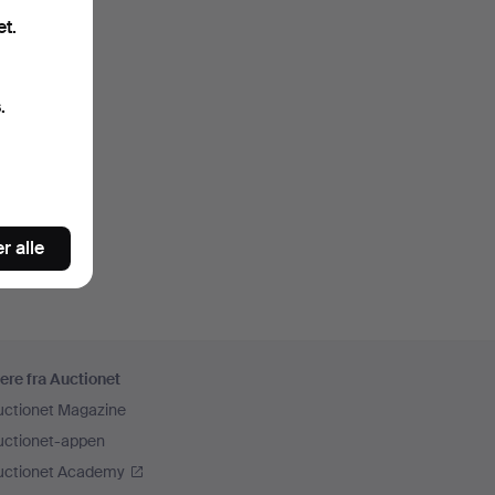
et.
.
r alle
ere fra Auctionet
uctionet Magazine
uctionet-appen
uctionet Academy