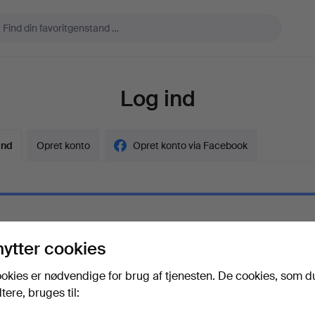
Log ind
ind
Opret konto
Opret konto via Facebook
l
nytter cookies
gskode
Vis adgangskode i kl
okies er nødvendige for brug af tjenesten. De cookies, som d
ere, bruges til:
adgangskoden?