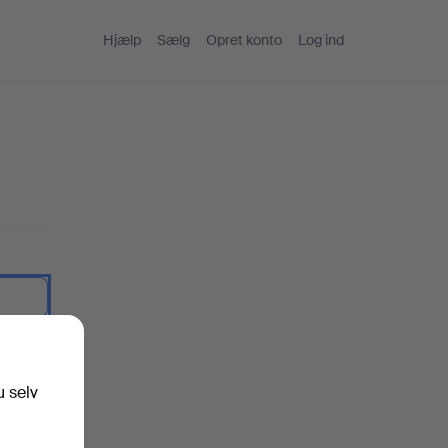
Hjælp
Sælg
Opret konto
Log ind
artekst.
u selv