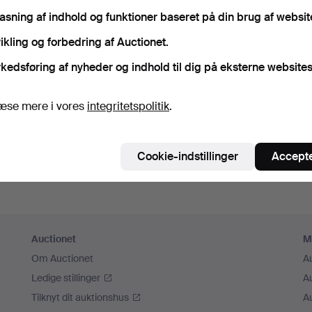
sk mig
pasning af indhold og funktioner baseret på din brug af websit
ikling og forbedring af Auctionet.
Log ind
kedsføring af nyheder og indhold til dig på eksterne websites
eller log ind via Facebook her
æse mere i vores
integritetspolitik
.
Fortsæt med Facebook
Cookie-indstillinger
Accepte
Auctionet
M
Om Auctionet
A
Ledige stillinger
A
Tilknyt dit auktionshus
A