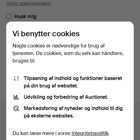
Glemt adgangskoden?
Husk mig
Vi benytter cookies
Log ind
Nogle cookies er nødvendige for brug af
eller log ind via Facebook her
tjenesten. De cookies, som du selv kan håndtere,
bruges til:
Fortsæt med Facebook
Tilpasning af indhold og funktioner baseret
på din brug af websitet.
Udvikling og forbedring af Auctionet.
Sidefodsnavigation
Markedsføring af nyheder og indhold til dig
Hjælp og kontaktoplysninger
på eksterne websites.
Kontakt supporten
Alle auktionshuse
Du kan læse mere i vores
integritetspolitik
.
Betalingsmuligheder