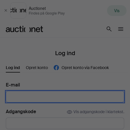
Auctionet
Vis
Luk
Findes på Google Play
Auctionet.com
Log ind
Log ind
Opret konto
Opret konto via Facebook
E-mail
Adgangskode
Vis adgangskode i klartekst.