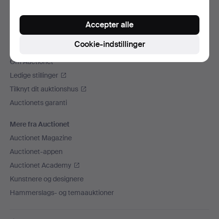
Vi sender med
Accepter alle
Sociale medier
Cookie-indstillinger
Auctionet
Om Auctionet
Ledige stillinger
Tilknyt dit auktionshus
Auctionets garanti
Mere fra Auctionet
Auctionet Magazine
Auctionet-appen
Auctionet Academy
Kunstnere og designere
Hammerslags- og temaauktioner