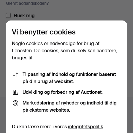
Glemt adgangskoden?
Husk mig
Vi benytter cookies
Log ind
Nogle cookies er nødvendige for brug af
eller log ind via Facebook her
tjenesten. De cookies, som du selv kan håndtere,
bruges til:
Fortsæt med Facebook
Tilpasning af indhold og funktioner baseret
på din brug af websitet.
Udvikling og forbedring af Auctionet.
Sidefodsnavigation
Markedsføring af nyheder og indhold til dig
Hjælp og kontaktoplysninger
på eksterne websites.
Kontakt supporten
Alle auktionshuse
Du kan læse mere i vores
integritetspolitik
.
Betalingsmuligheder