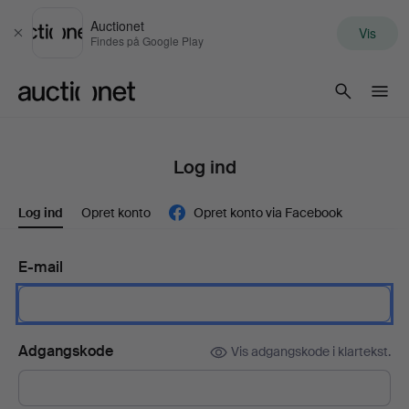
Auctionet
Vis
Luk
Findes på Google Play
Auctionet.com
Log ind
Log ind
Opret konto
Opret konto via Facebook
E-mail
Adgangskode
Vis adgangskode i klartekst.