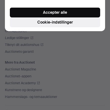
Vi sender med
Accepter alle
Sociale medier
Cookie-indstillinger
Auctionet
Om Auctionet
Ledige stillinger
Tilknyt dit auktionshus
Auctionets garanti
Mere fra Auctionet
Auctionet Magazine
Auctionet-appen
Auctionet Academy
Kunstnere og designere
Hammerslags- og temaauktioner