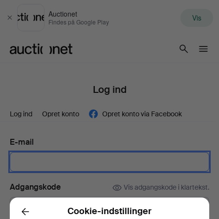
Auctionet
Vis
Luk
Findes på Google Play
Auctionet.com
Log ind
Log ind
Opret konto
Opret konto via Facebook
E-mail
Adgangskode
Vis adgangskode i klartekst.
Cookie-indstillinger
Back