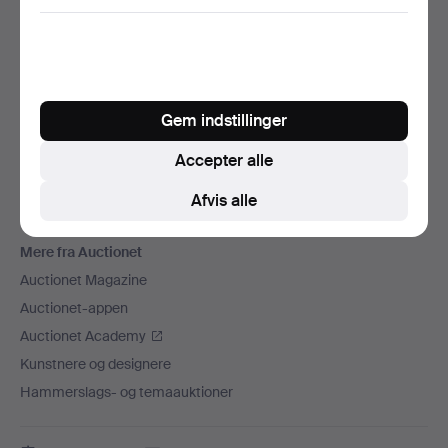
Vi sender med
Sociale medier
Auctionet
Gem indstillinger
Om Auctionet
Ledige stillinger
Accepter alle
Tilknyt dit auktionshus
Afvis alle
Auctionets garanti
Mere fra Auctionet
Auctionet Magazine
Auctionet-appen
Auctionet Academy
Kunstnere og designere
Hammerslags- og temaauktioner