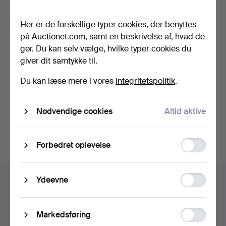
Glemt adgangskoden?
Her er de forskellige typer cookies, der benyttes
Husk mig
på Auctionet.com, samt en beskrivelse af, hvad de
gør. Du kan selv vælge, hvilke typer cookies du
Log ind
giver dit samtykke til.
Du kan læse mere i vores
integritetspolitik
.
eller log ind via Facebook her
Nødvendige cookies
Altid aktive
Fortsæt med Facebook
Function
Forbedret oplevelse
storage
Sidefodsnavigation
Statistic
Ydeevne
Hjælp og kontaktoplysninger
storage
Kontakt supporten
Alle auktionshuse
Ad
Markedsføring
Betalingsmuligheder
storage