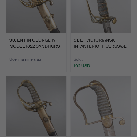
90
.
EN FIN GEORGE IV
91
.
ET VICTORIANSK
MODEL 1822 SANDHURST
INFANTERIOFFICERSSVÆ
PRÆS…
RD I 18…
Uden hammerslag
Solgt
-
102 USD