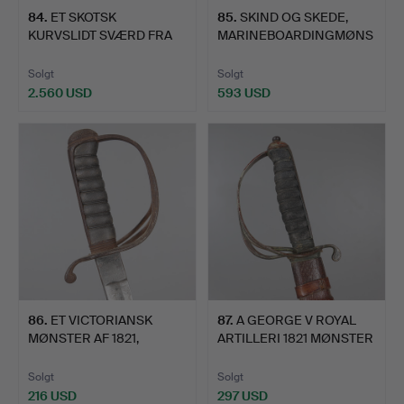
84
.
ET SKOTSK
85
.
SKIND OG SKEDE,
KURVSLIDT SVÆRD FRA
MARINEBOARDINGMØNS
1700-TALLET …
TER, 180…
Solgt
Solgt
2.560 USD
593 USD
86
.
ET VICTORIANSK
87
.
A GEORGE V ROYAL
MØNSTER AF 1821,
ARTILLERI 1821 MØNSTER
SVÆRD OG S…
SV…
Solgt
Solgt
216 USD
297 USD