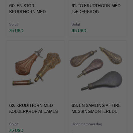
60
.
EN STOR
61
.
TO KRUDTHORN MED
KRUDTHORN MED
LÆDERKROP.
MESSINGMONTERING.
Solgt
Solgt
75 USD
95 USD
62
.
KRUDTHORN MED
63
.
EN SAMLING AF FIRE
KOBBERKROP AF JAMES
MESSINGMONTEREDE
DIXON AN…
KOBBER…
Solgt
Uden hammerslag
75 USD
-