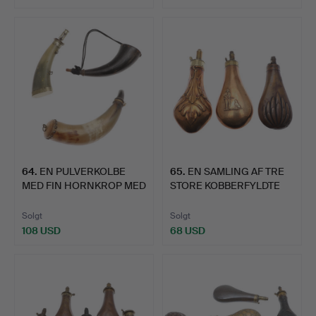
64
.
EN PULVERKOLBE
65
.
EN SAMLING AF TRE
MED FIN HORNKROP MED
STORE KOBBERFYLDTE
BELAGT…
PULVE…
Solgt
Solgt
108 USD
68 USD