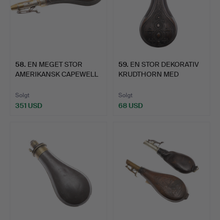
58
.
EN MEGET STOR
59
.
EN STOR DEKORATIV
AMERIKANSK CAPEWELL
KRUDTHORN MED
SHELL LO…
KOBBERKROP.
Solgt
Solgt
351 USD
68 USD