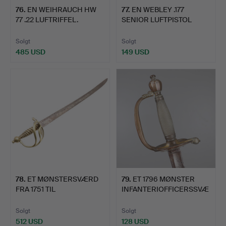
76
.
EN WEIHRAUCH HW
77
.
EN WEBLEY .177
77 .22 LUFTRIFFEL.
SENIOR LUFTPISTOL
NUMMER 46…
Solgt
Solgt
485 USD
149 USD
78
.
ET MØNSTERSVÆRD
79
.
ET 1796 MØNSTER
FRA 1751 TIL
INFANTERIOFFICERSSVÆ
HUNTINGDON -M…
RD.
Solgt
Solgt
512 USD
128 USD