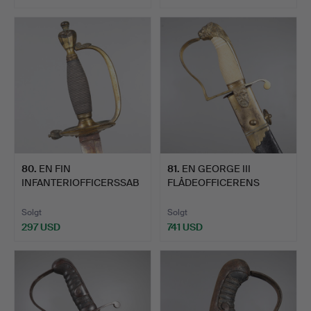
80
.
EN FIN
81
.
EN GEORGE III
INFANTERIOFFICERSSAB
FLÅDEOFFICERENS
EL MODEL 1796 M…
SVÆRD OG SKE…
Solgt
Solgt
297 USD
741 USD