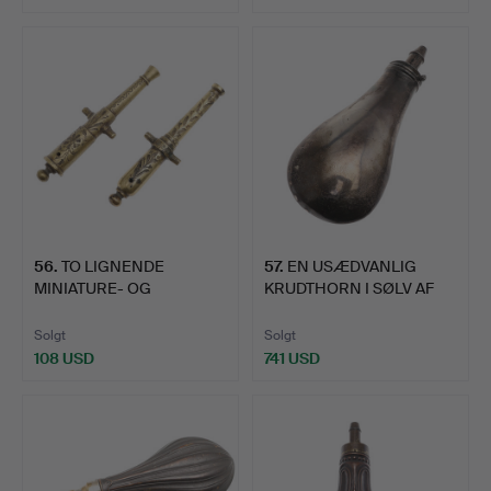
Udvalgt
genstand
56
.
TO LIGNENDE
57
.
EN USÆDVANLIG
MINIATURE- OG
KRUDTHORN I SØLV AF
MODELKANONLØB I …
MICHAEL …
Solgt
Solgt
108 USD
741 USD