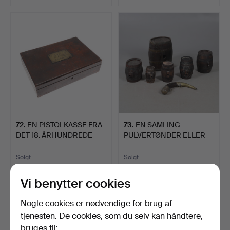
72
.
EN PISTOLKASSE FRA
73
.
EN SAMLING
DET 18. ÅRHUNDREDE
PULVERTØNDER ELLER
OPKA…
LIGNENDE TØN…
Solgt
Solgt
378 USD
149 USD
Vi benytter cookies
Nogle cookies er nødvendige for brug af
tjenesten. De cookies, som du selv kan håndtere,
bruges til: