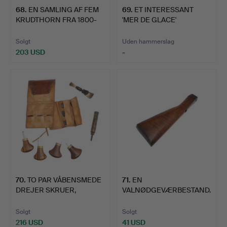
68
.
EN SAMLING AF FEM
69
.
ET INTERESSANT
KRUDTHORN FRA 1800-
'MER DE GLACE'
TALLE…
PULVERHORN.
Solgt
Uden hammerslag
203 USD
-
70
.
TO PAR VÅBENSMEDE
71
.
EN
DREJER SKRUER,
VALNØDGEVÆRBESTAND.
FLINTER O…
Solgt
Solgt
216 USD
41 USD