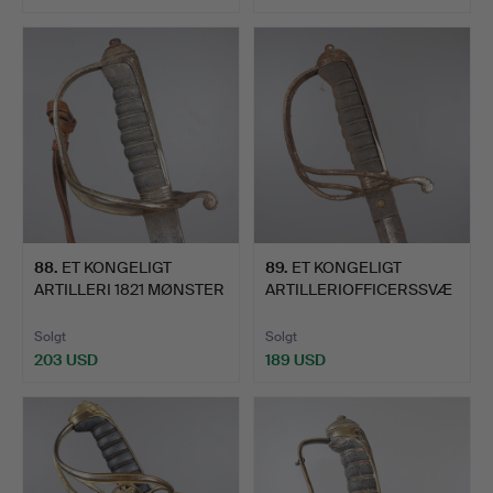
88
.
ET KONGELIGT
89
.
ET KONGELIGT
ARTILLERI 1821 MØNSTER
ARTILLERIOFFICERSSVÆ
SVÆRD …
RD MED MØ…
Solgt
Solgt
203 USD
189 USD