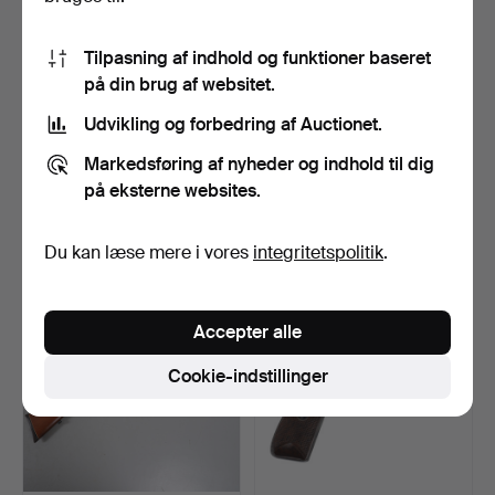
Tilpasning af indhold og funktioner baseret
på din brug af websitet.
Udvikling og forbedring af Auctionet.
74
.
TYSK HÆR/WAFFEN-
75
.
TO LIGNENDE
Markedsføring af nyheder og indhold til dig
SS ZFA KIKKERTKIGTE TIL
PISTOLKASSER.
SN…
på eksterne websites.
Uden hammerslag
Uden hammerslag
-
-
Du kan læse mere i vores
integritetspolitik
.
Accepter alle
Cookie-indstillinger