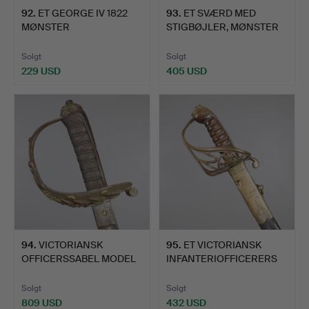
92
.
ET GEORGE IV 1822
93
.
ET SVÆRD MED
MØNSTER
STIGBØJLER, MØNSTER
INFANTERIOFFICER…
1825, AF …
Solgt
Solgt
229 USD
405 USD
94
.
VICTORIANSK
95
.
ET VICTORIANSK
OFFICERSSABEL MODEL
INFANTERIOFFICERERS
1834, FIRS…
SVÆRD O…
Solgt
Solgt
809 USD
432 USD