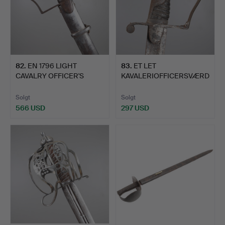
82
.
EN 1796 LIGHT
83
.
ET LET
CAVALRY OFFICER'S
KAVALERIOFFICERSVÆRD
SWORD OG S…
, MØNSTER FRA 1…
Solgt
Solgt
566 USD
297 USD