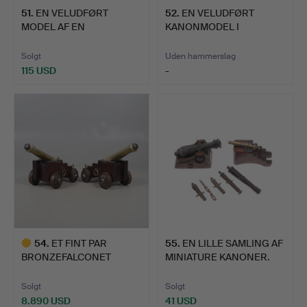
51
.
EN VELUDFØRT
52
.
EN VELUDFØRT
I look forward to seeing you in Crewkerne. Do get in
MODEL AF EN
KANONMODEL I
touch if I can help in any way
FÆSTNINGSKANON FR…
MESSING.
Solgt
Uden hammerslag
Matthew Denney, Coins, Medals Militaria Specialist
115 USD
-
54
.
ET FINT PAR
55
.
EN LILLE SAMLING AF
BRONZEFALCONET
MINIATURE KANONER.
ELLER DÆKKKANON…
Solgt
Solgt
8.890 USD
41 USD