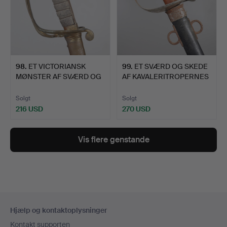
98
.
ET VICTORIANSK
99
.
ET SVÆRD OG SKEDE
MØNSTER AF SVÆRD OG
AF KAVALERITROPERNES
SKEDE F…
MØN…
Solgt
Solgt
216 USD
270 USD
Vis flere genstande
Sidefodsnavigation
Hjælp og kontaktoplysninger
Kontakt supporten