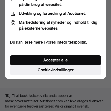
Signeret Lundbohm. Olie på lærred, 22,5 x 33,5 cm.
på din brug af websitet.
Udvikling og forbedring af Auctionet.
Tilstandsrapport
Markedsføring af nyheder og indhold til dig
på eksterne websites.
Minimalt farvetab på bordpladen.
Du kan læse mere i vores
integritetspolitik
.
Kunsterafgift
Nej
Accepter alle
Hammerauktion
Cookie-indstillinger
Eclectic & Decorative september 2021
Titel, beskrivelse og tilstandsrapport er
maskinoversættelser. Auctionet.com kan ikke drages til ansvar
for eventuelle fejloversættelser.
Vis original på svensk.