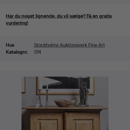
Har du noget lignende, du vil sælge? Få en gratis
vurdering!
Detaljer
Hus
Stockholms Auktionsverk Fine Art
Katalognr.
374