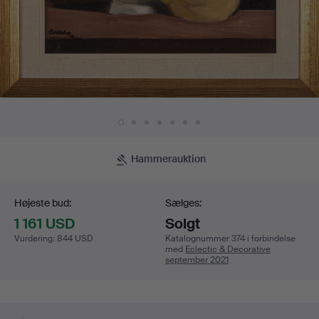
Hammerauktion
Budgivning
Højeste bud:
Sælges:
1 161 USD
Solgt
Vurdering
:
844 USD
Katalognummer 374 i forbindelse
med
Eclectic & Decorative
september 2021