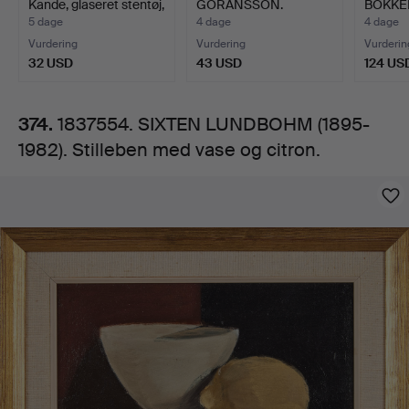
Kande, glaseret stentøj,
GÖRANSSON.
BOKKE
med
…
Citroner, farvelitograf…
(1910-19
5 dage
4 dage
4 dage
Vurdering
Vurdering
Vurderin
vase
32 USD
43 USD
124 US
og
374.
1837554. SIXTEN LUNDBOHM (1895-
1982). Stilleben med vase og citron.
citron.
Billeder