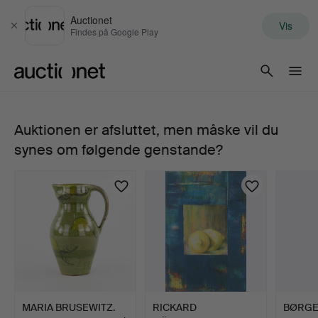
Auctionet
Vis
Luk
Findes på Google Play
Auctionet.com
Auktionen er afsluttet, men måske vil du
374.
synes om følgende genstande?
SIXTEN
LUNDBOHM
(1895-
1982).
Stilleben
MARIA BRUSEWITZ.
RICKARD
BØRG