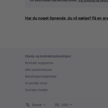
for eventuelle fejloversættelser.
Vis original på sven
Har du noget lignende, du vil sælge? Få en gra
Sidefodsnavigation
Hjælp og kontaktoplysninger
Kontakt supporten
Alle auktionshuse
Betalingsmuligheder
Vi sender med
Sociale medier
Dansk
USD