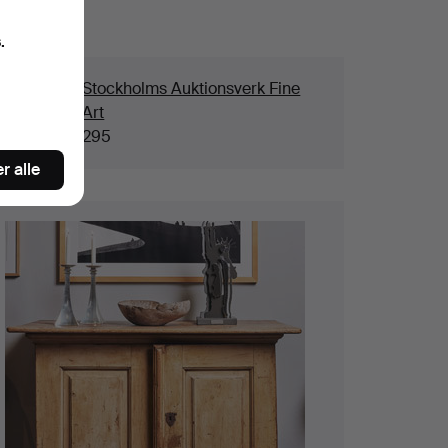
aljer
.
us
Stockholms Auktionsverk Fine
Art
atalognr.
295
r alle