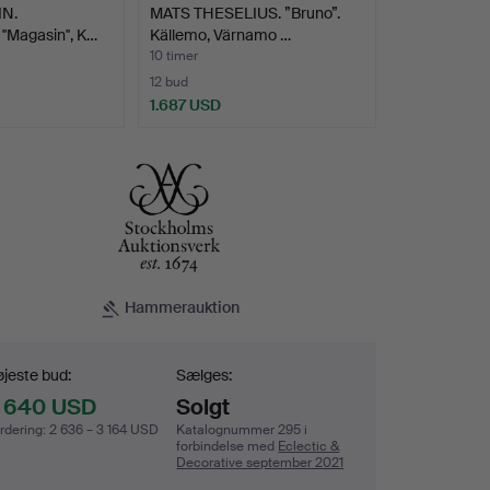
N.
MATS THESELIUS. ”Bruno”.
''Magasin'', K…
Källemo, Värnamo …
10 timer
12 bud
1.687 USD
Hammerauktion
dgivning
jeste bud:
Sælges:
 640 USD
Solgt
rdering
:
2 636 – 3 164 USD
Katalognummer 295 i
forbindelse med
Eclectic &
Decorative september 2021