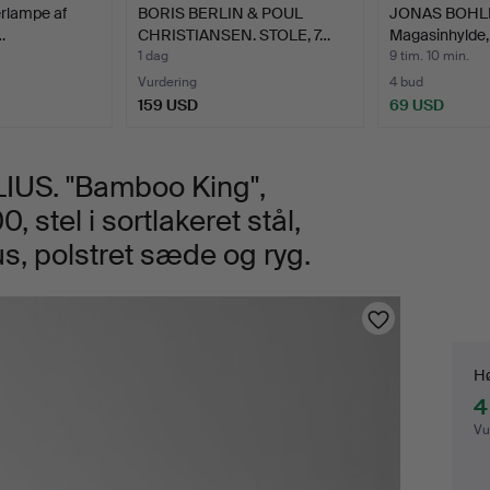
rlampe af
BORIS BERLIN & POUL
JONAS BOHLI
…
CHRISTIANSEN. STOLE, 7…
Magasinhylde, 
1 dag
9 tim. 10 min.
Vurdering
4 bud
159 USD
69 USD
US. "Bamboo King",
 stel i sortlakeret stål,
, polstret sæde og ryg.
Bu
Hø
4
Vu