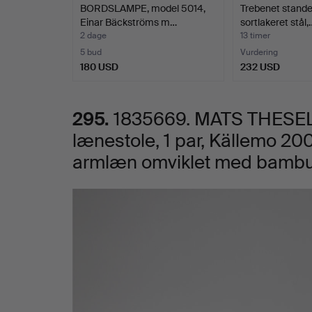
BORDSLAMPE, model 5014,
Trebenet stande
1
Einar Bäckströms m…
sortlakeret stål,
2 dage
13 timer
par,
5 bud
Vurdering
180 USD
232 USD
Källemo
295.
1835669. MATS THESELI
2000,
lænestole, 1 par, Källemo 2000,
stel
armlæn omviklet med bambus
i
Billeder
sortlakeret
stål,
armlæn