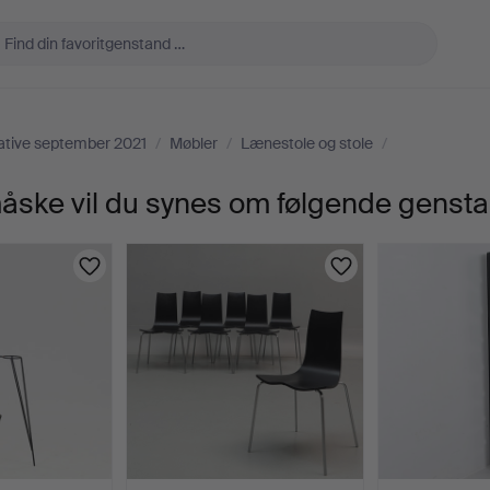
ative september 2021
/
Møbler
/
Lænestole og stole
/
 måske vil du synes om følgende genst