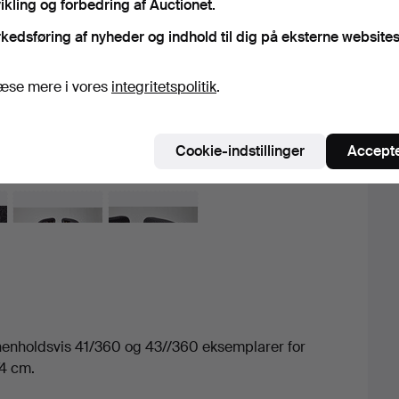
ikling og forbedring af Auctionet.
Det
kedsføring af nyheder og indhold til dig på eksterne websites
H
æse mere i vores
integritetspolitik
.
K
Cookie-indstillinger
Accepte
henholdsvis 41/360 og 43//360 eksemplarer for
4 cm.