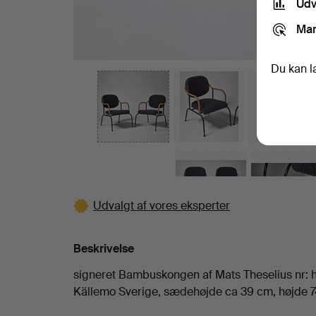
Udv
Mar
Du kan l
Udvalgt af vores eksperter
Beskrivelse
signeret Bambuskongen af Mats Theselius nr: 
Källemo Sverige, sædehøjde ca 39 cm, højde 7