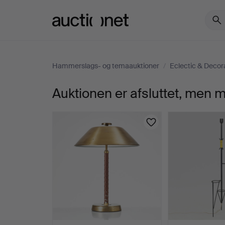
Auctionet.com
Hammerslags- og temaauktioner
/
Eclectic & Decor
Auktionen er afsluttet, men
295.
MATS
THESELIUS.
"Bamboo
King",
lænestole,