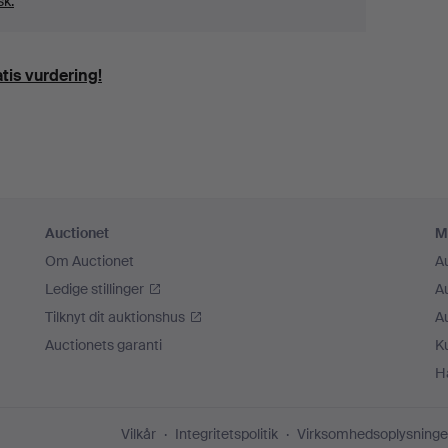
sk.
tis vurdering!
Auctionet
M
Om Auctionet
A
Ledige stillinger
A
Tilknyt dit auktionshus
A
Auctionets garanti
K
H
Vilkår
Integritetspolitik
Virksomhedsoplysninge