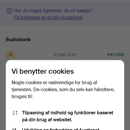
Har du noget lignende, du vil sælge?
Få foretaget en gratis vurdering!
Budhistorik
4
10 sep, 17:34
443 USD
Vi benytter cookies
1
A
10 sep, 17:34
422 USD
Nogle cookies er nødvendige for brug af
1
A
10 sep, 17:33
401 USD
tjenesten. De cookies, som du selv kan håndtere,
bruges til:
Vis alle 13 bud
Tilpasning af indhold og funktioner baseret
Beskrivelse
på din brug af websitet.
højde 6, længde 12 cm.