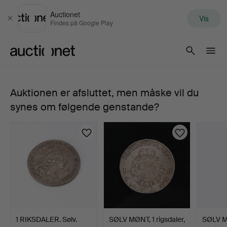
Auctionet
Vis
Luk
Findes på Google Play
Auctionet.com
Auktionen er afsluttet, men måske vil du
207.
synes om følgende genstande?
GUNNAR
CYRÉN,
skulptur,
Riksdagsløve,
grøn
1 RIKSDALER. Sølv.
SØLV MØNT, 1 rigsdaler,
SØLV M