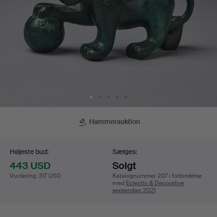
Hammerauktion
Budgivning
Højeste bud:
Sælges:
443 USD
Solgt
Vurdering
:
317 USD
Katalognummer 207 i forbindelse
med
Eclectic & Decorative
september 2021