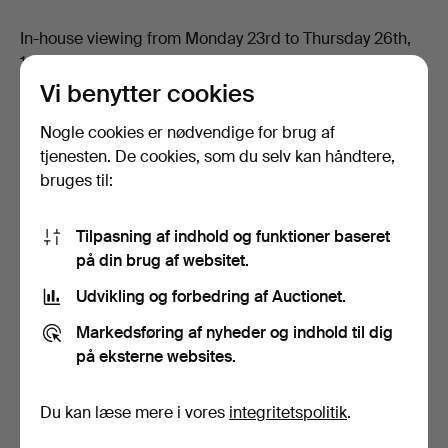
In-house viewing from Monday 23rd to Thursday 26th,
10:30am to 5:30pm.
Vi benytter cookies
Nogle cookies er nødvendige for brug af
Filtrer
tjenesten. De cookies, som du selv kan håndtere,
Asian Art - Antique & Decorative - Glas hos
bruges til:
Ma San Auction
1 genstand
Tilpasning af indhold og funktioner baseret
på din brug af websitet.
Igangværende
Sorter
Udvikling og forbedring af Auctionet.
auktioner
Markedsføring af nyheder og indhold til dig
på eksterne websites.
Du kan læse mere i vores
integritetspolitik
.