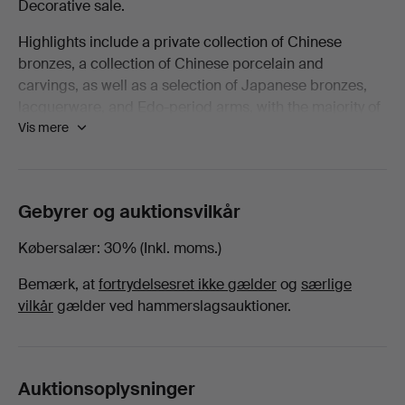
Decorative sale.
Decorative
Highlights include a private collection of Chinese
bronzes, a collection of Chinese porcelain and
-
carvings, as well as a selection of Japanese bronzes,
lacquerware, and Edo-period arms, with the majority of
Glas
Vis mere
lots being offered with no reserve!
hos
Welcome to the sale.
Ma
Gebyrer og auktionsvilkår
San
Købersalær
30% (Inkl. moms.)
Bemærk, at
fortrydelsesret ikke gælder
og
særlige
Auction
vilkår
gælder ved hammerslagsauktioner.
Auktionsoplysninger