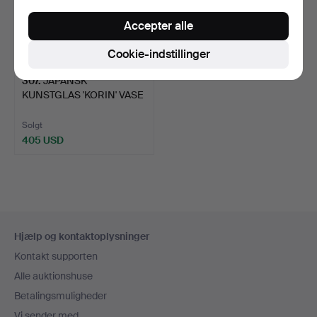
Accepter alle
Cookie-indstillinger
307
.
JAPANSK
KUNSTGLAS 'KORIN' VASE
AF KUNIAKI …
Solgt
405 USD
Sidefodsnavigation
Hjælp og kontaktoplysninger
Kontakt supporten
Alle auktionshuse
Betalingsmuligheder
Vi sender med