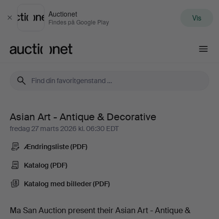
Auctionet
Vis
Luk
Findes på Google Play
Auctionet.com
Asian Art - Antique & Decorative
Asian
fredag 27 marts 2026 kl. 06:30 EDT
Art
Ændringsliste (PDF)
-
Katalog (PDF)
Katalog med billeder (PDF)
Antique
&
Ma San Auction present their Asian Art - Antique &