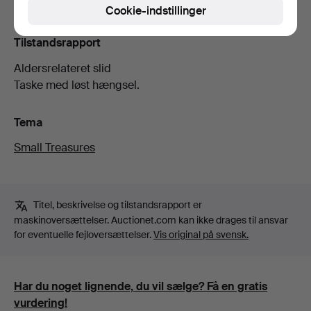
Cookie-indstillinger
Tilstandsrapport
Aldersrelateret slid
Taske med løst hængsel.
Tema
Small Treasures
Titel, beskrivelse og tilstandsrapport er
maskinoversættelser. Auctionet.com kan ikke drages til ansvar
for eventuelle fejloversættelser.
Vis original på svensk.
Har du noget lignende, du vil sælge? Få en gratis
vurdering!