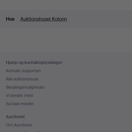
Detaljer
Hus
Auktionshuset Kolonn
Sidefodsnavigation
Hjælp og kontaktoplysninger
Kontakt supporten
Alle auktionshuse
Betalingsmuligheder
Vi sender med
Sociale medier
Auctionet
Om Auctionet