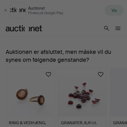
Auctionet
Vis
Luk
Findes på Google Play
Auctionet.com
Auktionen er afsluttet, men måske vil du
ARMBÅND
synes om følgende genstande?
15k
guld
med
blå
emalje,
RING & VEDHÆNG,
GRANATER, 8,41 ct.
GRANAT