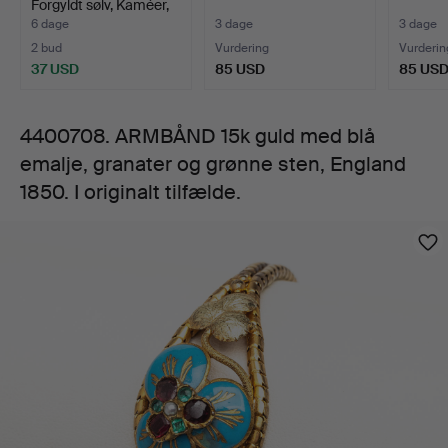
Forgyldt sølv, Kaméer,
granater
Gra…
6 dage
3 dage
3 dage
2 bud
Vurdering
Vurderin
og
37 USD
85 USD
85 US
grønne
4400708. ARMBÅND 15k guld med blå
emalje, granater og grønne sten, England
sten,
1850. I originalt tilfælde.
England
Billeder
1850.
I
originalt
tilfælde.