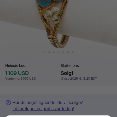
Budgivning
Højeste bud:
Slutter om:
1 109 USD
Solgt
Vurdering
:
1 055 USD
15 sep 2025 kl. 13:20 EDT
Har du noget lignende, du vil sælge?
Få foretaget en gratis vurdering!