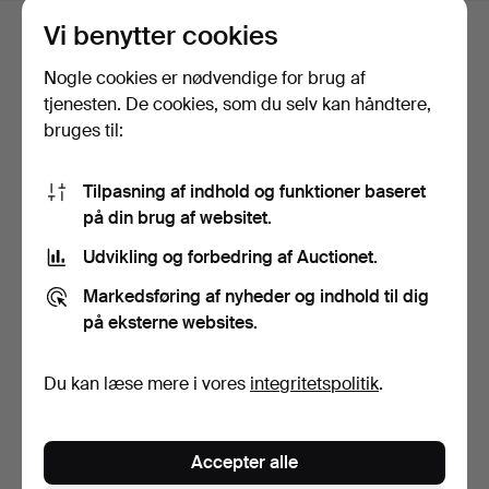
Vi benytter cookies
Budhistorik
Nogle cookies er nødvendige for brug af
tjenesten. De cookies, som du selv kan håndtere,
3
15 sep, 13:18
1 109 USD
bruges til:
2
5 sep, 12:07
1 056 USD
Tilpasning af indhold og funktioner baseret
på din brug af websitet.
1
A
5 sep, 12:07
1 008 USD
Udvikling og forbedring af Auctionet.
Vis alle 8 bud
Markedsføring af nyheder og indhold til dig
på eksterne websites.
Udvalgt af vores eksperter
Du kan læse mere i vores
integritetspolitik
.
Beskrivelse
Proveniner: købt hos Oriart.
Accepter alle
Vægt ca. 18,9 g.