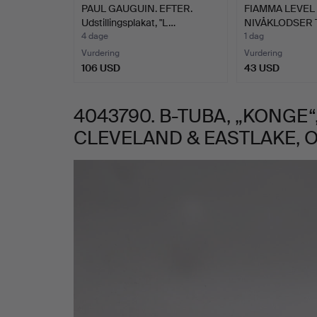
PAUL GAUGUIN. EFTER.
FIAMMA LEVEL 
CLEVELAND
Udstillingsplakat, "L…
NIVÅKLODSER 
CAMPINGVO…
4 dage
1 dag
&
Vurdering
Vurdering
106 USD
43 USD
EASTLAKE,
4043790. B-TUBA, „KONGE“
OHIO.
CLEVELAND & EASTLAKE, O
Billeder