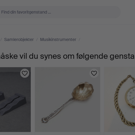
/
Samlerobjekter
/
Musikinstrumenter
/
 måske vil du synes om følgende genst