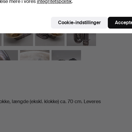
æse mere i vores
integritetspolitik
.
Cookie-indstillinger
Accepte
klokke, længde (ekskl. klokke) ca. 70 cm. Leveres