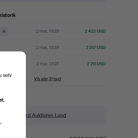
istorik
A
2 mar, 13:29
2 422 USD
2 mar, 13:29
2 317 USD
A
2 mar, 13:27
2 211 USD
u selv
Vis alle 31 bud
aljer
et.
us
Crafoord Auktioner Lund
.