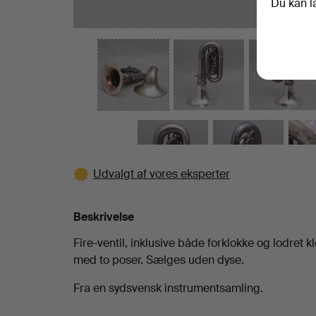
Du kan l
Udvalgt af vores eksperter
Beskrivelse
Fire-ventil, inklusive både forklokke og lodret 
med to poser. Sælges uden dyse.
Fra en sydsvensk instrumentsamling.