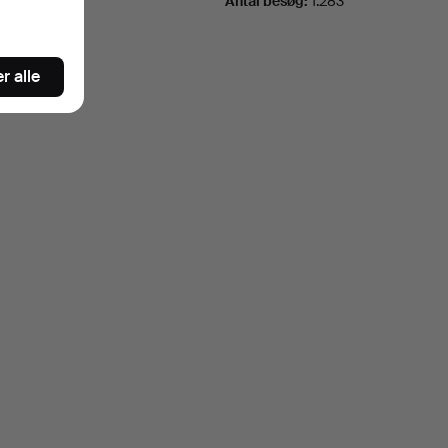
Antal besøg:
1.283
r alle