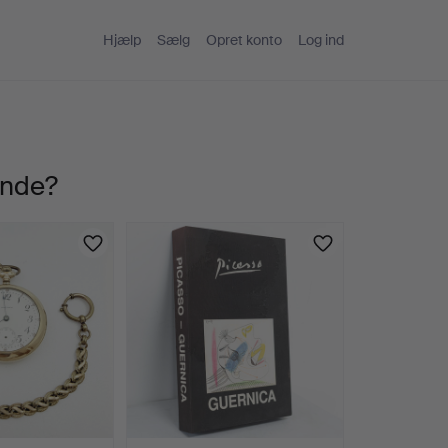
Hjælp
Sælg
Opret konto
Log ind
ande?