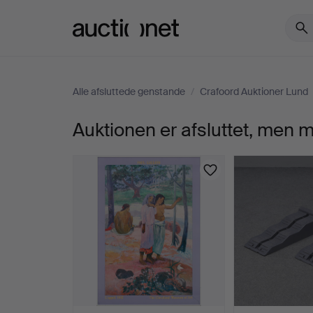
Auctionet.com
Alle afsluttede genstande
/
Crafoord Auktioner Lund
Auktionen er afsluttet, men
B-
TUBA,
„KONGE“,
DET
HVIDE
FIRMA,