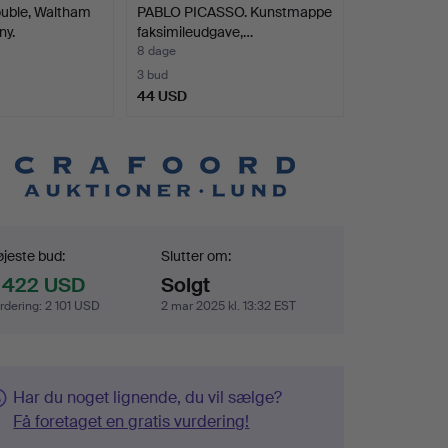
ble, Waltham
PABLO PICASSO. Kunstmappe
y.
faksimileudgave,…
8 dage
3 bud
44 USD
dgivning
jeste bud:
Slutter om:
 422 USD
Solgt
rdering
:
2 101 USD
2 mar 2025 kl. 13:32 EST
Har du noget lignende, du vil sælge?
Få foretaget en gratis vurdering!