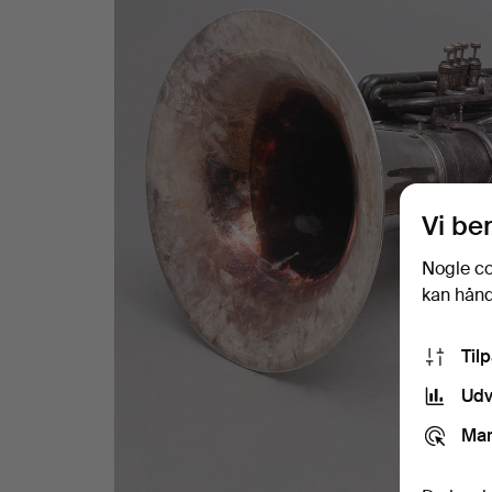
Vi be
Nogle co
kan håndt
Til
Udv
Mar