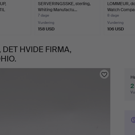
UP,
SERVERINGSSKE, sterling,
LOMMEUR, dou
TIL
Whiting Manufactu…
Watch Compan
7 dage
8 dage
Vurdering
Vurdering
158 USD
106 USD
, DET HVIDE FIRMA,
HIO.
Bu
Hø
2
Vu