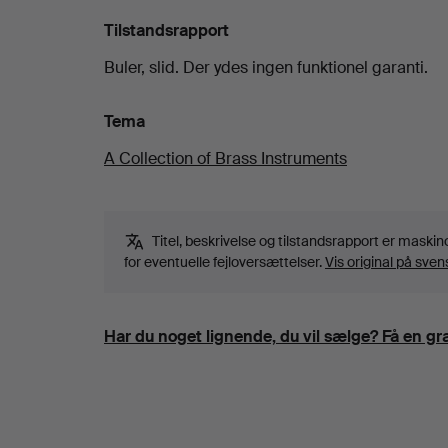
Tilstandsrapport
Buler, slid. Der ydes ingen funktionel garanti.
Tema
A Collection of Brass Instruments
Titel, beskrivelse og tilstandsrapport er maski
for eventuelle fejloversættelser.
Vis original på sven
Har du noget lignende, du vil sælge? Få en gra