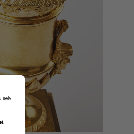
u selv
et.