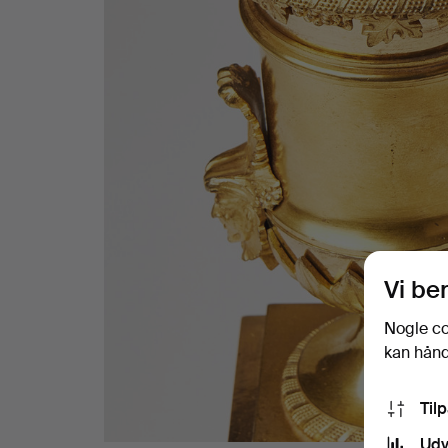
Vi be
Nogle co
kan håndt
Til
Udv